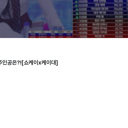
고화질
고화질
고화질
일반화질
저화질
주인공은?![쇼케이x케이대]
방송정보
1080p