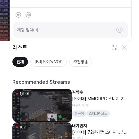
SOOP
안녕하세요
채팅 입력(c)
리스트
전체
[BJ]케이's VOD
추천방송
Recommended Streams
김학수
1,546
[케이대] MMORPG 스니지 2일
차 72만개빵 오늘 밤 12시 종료
유사한 방송
한국어
스타크래프트
내가먼지
107
[케이대] 72만개빵 스니지... / V
S하악(스폰환영입니다 제발여)
유사한 방송