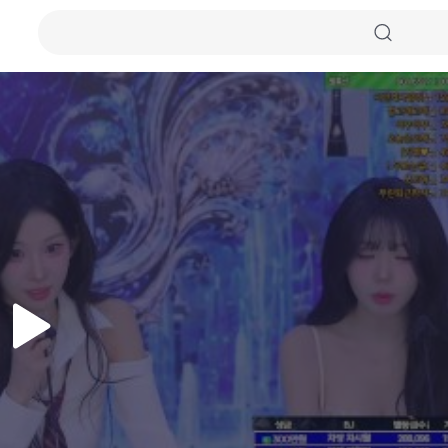
자동화질
원본화질