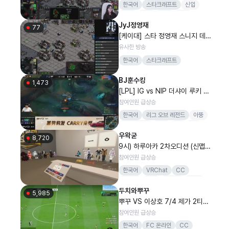
한국어
스타크래프트
신입
게임
스타
소통
케이
JyJ정영재
77
[케이대] 스타 정영재 스니지 데스
나이트
유사한 방송
한국어
스타크래프트
BJ훈수킹
1,473
[LPL] IG vs NIP 더샤이 루키 vs
호야 구원 #LCKWatchparty#L
참여인원 급상승
PLCOstream
한국어
리그 오브 레전드
아뚱
칭티안닮음
ㅋㅋ
lpl
lck
우왁굳
8,720
9시) 하루아카 2차오디션 (신맵있
음)
참여인원 급상승
한국어
VRChat
CC
우왁굳
게임
버츄얼
VR챗
두치와뿌꾸
고멤
5,985
뿌꾸 VS 이상호 7/4 제가 2티어
1황이예요 [감컴 어인섬] 피파4
참여인원 급상승
한국어
FC 온라인
CC