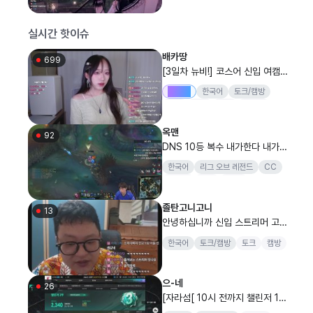
실시간 핫이슈
배카땅
699
[3일차 뉴비!] 코스어 신입 여캠
배카땅입니당
Drops
한국어
토크/캠방
여캠
신입
뉴비
코스어
저챗
옥맨
92
DNS 10등 복수 내가한다 내가..
1등찍으러 간다 M415
한국어
리그 오브 레전드
CC
챌린저
정글
DNS
졸탄고니고니
13
안녕하십니까 신입 스트리머 고니
고니입니다!
한국어
토크/캠방
토크
캠방
으-네
26
[자라섬[ 10시 전까지 챌린저 1부
가기 도전