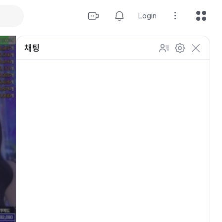
Login
채팅
설정
이모티콘 표시 방법
개인 설정
방송 관리
채팅 관리
등급 상세설정
채팅 참여 인원
이모티콘 보기
닉네임 변경
이모티콘 표시 방법
이모티콘
이모티콘 움직이기
내 열혈팬 입장 표시하기
개인 설정
채팅 저속모드
적용
OGQ 이모티콘 작게보기
참여자 출입 표시
채팅 지우기
팬클럽 (별풍선/애드벌룬)
귓속말 수신 허용
Off
5초
채팅 팝업
10초
20초
30초
60초
10
100
500
팬채팅 색상 사용
채팅 규칙 보기
개
닉네임 랜덤 색상
채팅 크기 설정
초기화
저장
채팅 메시지 정렬