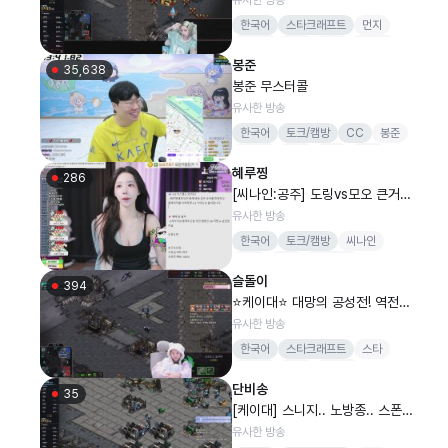
한국어
스타크래프트
먼지
케이대
테란
스타
더케이
봉준
35,638
봉준 무스터콜
유사한 방송
한국어
토크/캠방
CC
봉준
하데스
보라
종겜
무수
혜루찡
286
[씨나인:공주] 도링vs모오 큰거옵
니다
유사한 방송
한국어
토크/캠방
씨나인
철구
여캠
신입여캠
슬돌이
394
⭐케이대⭐ 대망의 공성전! 역전
해부쟝 ! 스니지2일차
유사한 방송
한국어
스타크래프트
스타
케이대
케이
감스트
단비송
35
[케이대] 스니지.. 노방종.. 스폰환
영 미진님 무한스폰
유사한 방송