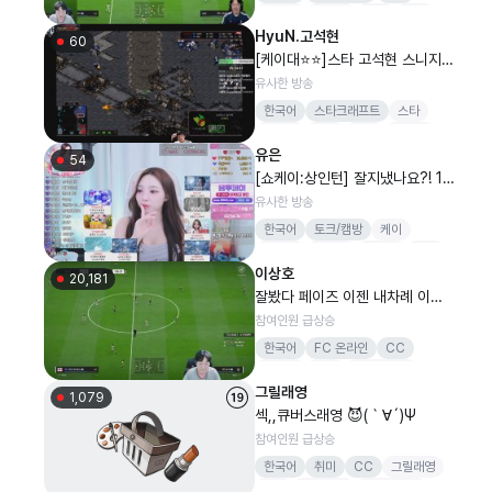
어인섬
버츄얼
피파
축구
HyuN.고석현
FC온라인
60
[케이대⭐⭐]스타 고석현 스니지 2
일차 ^^
유사한 방송
한국어
스타크래프트
스타
고석현
저그
케이
케이대
유은
54
[쇼케이:상인턴] 잘지냈나요?! 12
60 방셀
유사한 방송
한국어
토크/캠방
케이
쇼케이
더케이
케이대
스타
이상호
20,181
잘봤다 페이즈 이젠 내차례 이상
호vs두치와뿌꾸 2티어 도장깨기
참여인원 급상승
한국어
FC 온라인
CC
여러분
항상
고맙습니다
그릴래영
1,079
섹,,큐버스래영 😈(｀∀´)Ψ
참여인원 급상승
한국어
취미
CC
그릴래영
CC
English
댄스리액션