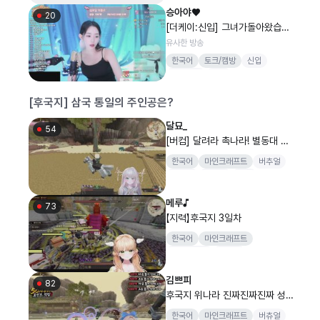
승아야♥
20
[더케이:신입] 그녀가돌아왔습니
다
유사한 방송
한국어
토크/캠방
신입
신입여캠
여캠
[후국지] 삼국 통일의 주인공은?
달묘_
54
[버컴] 달려라 촉나라! 별동대 출
격
한국어
마인크래프트
버추얼
차예린
도그마
버컴
메루♪
73
【지력】후국지 3일차
한국어
마인크래프트
지력사무소
버추얼
김쁘피
82
후국지 위나라 진짜진짜진짜 성장
판이 멈췄습니다....도움이 필요합
한국어
마인크래프트
버츄얼