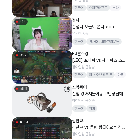
구합니다!!
한국어
스타크래프트
스타
ASL
유승곤
흑카데미
졈니
212
손졈니 오늘도 쏜다 >ㅠ<
유사한 방송
한국어
PUBG: 배틀그라운드
BJ훈수킹
832
[LEC] 프나틱 vs 헤레틱스 소보
로 업셋 라족 vs 하이프 왜이 #L
참여인원 급상승
CKWatchparty#LPLCOstrea
한국어
리그 오브 레전드
아뚱
m
칭티안닮음
ㅋㅋ
lpl
lck
꼬딱쮜이
596
신입 강아지들이랑 고민상담해드
려오
참여인원 급상승
한국어
취미
김민교.
16,145
김민교 vs 클템 탑CK 오늘 결판
냅니다
참여인원 급상승