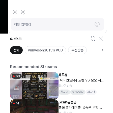
SOOP
안녕하세요
채팅 입력(c)
리스트
전체
yunyeson3015's VOD
추천방송
Recommended Streams
혜루찡
63
[씨나인:공주] 도링 VS 모오 시청
자엑셀 토요일 6시반..
유사한 방송
한국어
토크/캠방
씨나인
철구
여캠
신입여캠
Scan유승곤
14
🤴🏿흑카데미🤴 유승곤 우힝 레
트 가영 4인 배그 입장료 1000개
유사한 방송