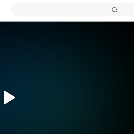
자동화질
원본화질