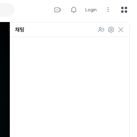
Login
채팅
설정
이모티콘 표시 방법
개인 설정
방송 관리
채팅 관리
등급 상세설정
채팅 참여 인원
이모티콘 보기
닉네임 변경
이모티콘 표시 방법
이모티콘
이모티콘 움직이기
내 열혈팬 입장 표시하기
개인 설정
채팅 저속모드
적용
OGQ 이모티콘 작게보기
참여자 출입 표시
채팅 지우기
팬클럽 (별풍선/애드벌룬)
귓속말 수신 허용
Off
5초
채팅 팝업
10초
20초
30초
60초
10
100
500
팬채팅 색상 사용
채팅 규칙 보기
개
닉네임 랜덤 색상
채팅 크기 설정
초기화
저장
채팅 메시지 정렬