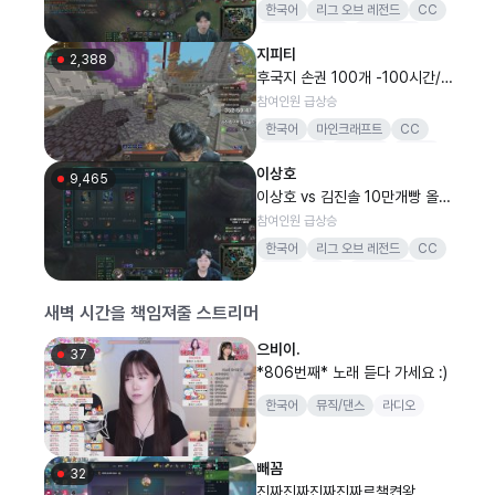
한국어
리그 오브 레전드
CC
리그오브레전드
LoL멸망전
지피티
결승전
김민교
2,388
후국지 손권 100개 -100시간/5
00개 +200시간 한번만 도와줘
참여인원 급상승
요
한국어
마인크래프트
CC
지력사무소
감컴퍼니
지피티
이상호
피트니스
운동
9,465
이상호 vs 김진솔 10만개빵 올것
이왔다 오늘박살내겠습니다
참여인원 급상승
한국어
리그 오브 레전드
CC
여러분
항상
고맙습니다
새벽 시간을 책임져줄 스트리머
으비이.
37
*806번째* 노래 듣다 가세요 :)
한국어
뮤직/댄스
라디오
빼꼼
32
진짜진짜진짜진짜르챌켠왕