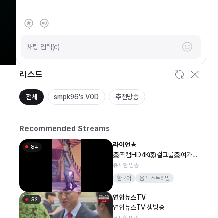
SOOP
안녕하세요
채팅 입력(c)
리스트
전체
smpk96's VOD
추천방송
Recommended Streams
라이언★
84
🦁직캠HD4K🦁걸그룹🦁여가수
🦁아이돌🦁모바일세로🦁섹시댄
유사한 방송
스🦁음악🦁최신가요🦁
한국어
음악 스트리밍
연합뉴스TV
32
연합뉴스TV 생방송
유사한 방송