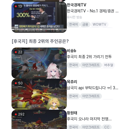
한국경제TV
13
한국경제TV - No.1 경제/증권 채
널
유사한 방송
한국어
금융
WOWTV
한국경제TV
와우넷
주식창
와우파
파트너스
[후국지] 최종 2위의 주인공은?
비숑b
22
후국지 최종 2위 가리기 전투
한국어
마인크래프트
버추얼
배틀그라운드
버인
버인협회
목츄리
50
삼국지 api 부탁드립니다 ㅠ| 33
개,330개(비키니 방셀 룰렛) (지
한국어
마인크래프트
력사무소)
지력사무소
마병대3
삼국지
황원태
292
후국지 오나라 마지막 전쟁...
한국어
마인크래프트
CC