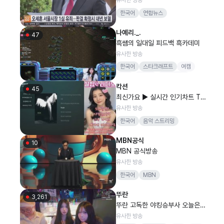
한국어
연합뉴스
나예리._.
47
흑쌤의 일대일 피드백 흑카데미
유사한 방송
한국어
스타크래프트
여캠
소통
오메킴
하킁프렌즈
칵션
흑카데미
45
최신가요 ▶ 실시간 인기차트 TO
P50
유사한 방송
한국어
음악 스트리밍
MBN공식
10
MBN 공식방송
유사한 방송
한국어
MBN
뚜란
3,261
뚜란 고독한 야킹승부사 오늘은
어디? 홍대 [GD컴퍼니x박가린x
유사한 방송
정중만]