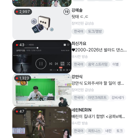
여러분
항상
고맙습니다
깅예솔
2,997
뒷태 ㄷ.ㄷ
참여인원 급상승
한국어
토크/캠방
최신가요
43
♥2000~2026년 발라드 댄스♥
인기노래♥최신♥추억음악♥히트
유사한 방송
곡♥라디오♥
한국어
음악 스트리밍
이별
사랑
감성
힐링
강만식
1,323
강만식 도와주셔야 할 일이 생겼
습니다
참여인원 급상승
한국어
마인크래프트
강씨세가
총겜동
진드기
1440p
네린NERIN
머리퍼리
47
배린이 킬내기 합방! <공파x예린x
승아x래민x아뚱x모이사x반히>
유사한 방송
한국어
피트니스
네린
토크
여캠
보라
스포츠