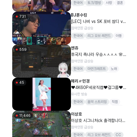
한국어
토크/캠방
사랑
결혼
희망
야킹
먹방
BJ훈수킹
731
[LEC] 나비 vs SK 포비 쌈디 vs
원더 미키엑스 #LCKWatchpart
참여인원 급상승
y#LPLCOstream
한국어
리그 오브 레전드
아뚱
칭티안닮음
ㅋㅋ
lpl
lck
엔쥬
559
후국지 촉나라 우승ㅅㅅㅅㅅ 🌸
[꾸한성]
참여인원 급상승
한국어
마인크래프트
노래
풀트
봉황
무파
꾸한성
해리〃민경
45
❤️4K60P세로직캠❤️걸그룹❤️여
가수❤️4K초고화질💥섹시댄스음
유사한 방송
악아이돌최신가요모바일
한국어
음악 스트리밍
직캠
걸그룹
음악
아이돌
모바일
이상호
11,446
이상호 시그니처ck 출격합니다
오랜만에 쓰레쉬출격
참여인원 급상승
한국어
리그 오브 레전드
CC