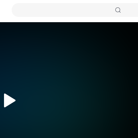
자동화질
원본화질