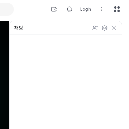
Login
채팅
설정
이모티콘 표시 방법
개인 설정
방송 관리
채팅 관리
등급 상세설정
채팅 참여 인원
이모티콘 보기
닉네임 변경
이모티콘 표시 방법
이모티콘
이모티콘 움직이기
내 열혈팬 입장 표시하기
개인 설정
채팅 저속모드
적용
OGQ 이모티콘 작게보기
참여자 출입 표시
채팅 지우기
팬클럽 (별풍선/애드벌룬)
귓속말 수신 허용
Off
5초
채팅 팝업
10초
20초
30초
60초
10
100
500
팬채팅 색상 사용
채팅 규칙 보기
개
닉네임 랜덤 색상
채팅 크기 설정
초기화
저장
채팅 메시지 정렬