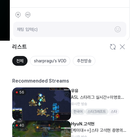
SOOP
안녕하세요
채팅 입력(c)
리스트
전체
sharpragu's VOD
추천방송
Recommended Streams
우유
56
ASL 스타리그 실시간⭐이영호이
제동김택용홍구도재욱김윤중정윤
유사한 방송
종김정우김윤환염보성철구고전게
한국어
스타크래프트
스타
임중계농구배구분석lck공식ytn
롤
뉴스
드롭스
여캠
연합뉴스포일본애니퀵뷰
HyuN.고석현
40
[케이대⭐⭐]스타 고석현 증명의시
간 솔랭 막아봐
유사한 방송