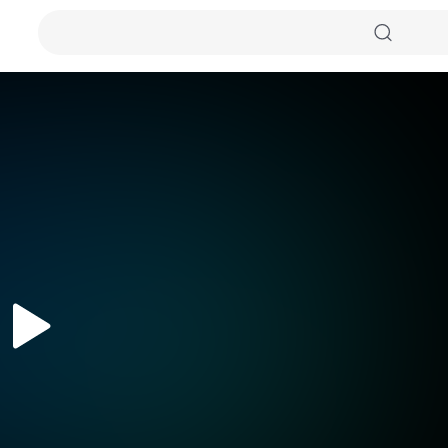
자동화질
원본화질