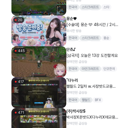
한국어
스타크래프트
스타
고석현
저그
케이
케이대
몽순♥
20
[수술대] 몽순 🩵 48시간 / 2시
에 올게용~
유사한 방송
한국어
스타크래프트
몽순
스타
4티어
수술대
단츄♪
445
[삼국지] 오늘은 13강 도전할게요
참여인원 급상승
한국어
마인크래프트
단코한끼
버컴
˚다누리
417
팰월드 2일차 w.사장밧드교용마
리누리
참여인원 급상승
한국어
팰월드
BFX
(주)박사장$
471
박사장X준밧드X다누리X애교용X
마리별 담비월드 ^^ 팰의신 ^^
참여인원 급상승