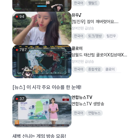
한국어
팰월드
뮤우♪
94
[팀진우] 잠이 깨버렷어요….
참여인원 급상승
한국어
토크/캠방
팀진우
박진우
댄스
소통
야방
클로이
787
담월드 태산팀 클로이X킴성태X견
자희X김진아X라로시
참여인원 급상승
한국어
종합게임
클로이
WWE
버추얼
마인크래프트
시네티
[뉴스] 이 시각 주요 이슈를 한 눈에!
연합뉴스TV
37
연합뉴스TV 생방송
한국어
연합뉴스
새벽 신나는 게임 방송 모음!