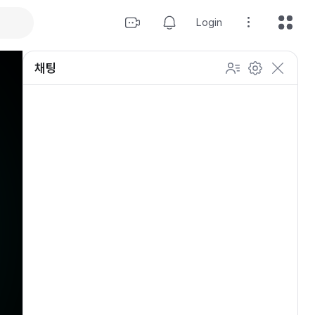
Login
채팅
설정
이모티콘 표시 방법
개인 설정
방송 관리
채팅 관리
등급 상세설정
채팅 참여 인원
이모티콘 보기
닉네임 변경
이모티콘 표시 방법
이모티콘
이모티콘 움직이기
내 열혈팬 입장 표시하기
개인 설정
채팅 저속모드
적용
OGQ 이모티콘 작게보기
참여자 출입 표시
채팅 지우기
팬클럽 (별풍선/애드벌룬)
귓속말 수신 허용
Off
5초
채팅 팝업
10초
20초
30초
60초
10
100
500
팬채팅 색상 사용
채팅 규칙 보기
개
닉네임 랜덤 색상
채팅 크기 설정
초기화
저장
채팅 메시지 정렬