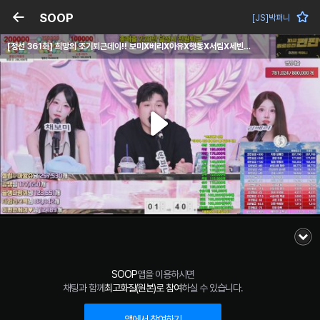
SOOP
[JS]박퍼니
[정선 361화] 희망의 조기퇴근데이!! 보미X베리X아유X햇동X서림X세빈X율비X윤수X이안X채안X지젤X백설X지예X하양X마루X서윤X빅코
SOOP
앱을 이용하시면
채팅과 함께
최고화질(원본)로 참여
하실 수 있습니다.
앱에서 참여하기