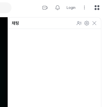
Login
채팅
설정
이모티콘 표시 방법
개인 설정
방송 관리
채팅 관리
등급 상세설정
채팅 참여 인원
이모티콘 보기
닉네임 변경
이모티콘 표시 방법
이모티콘
이모티콘 움직이기
내 열혈팬 입장 표시하기
개인 설정
채팅 저속모드
적용
OGQ 이모티콘 작게보기
참여자 출입 표시
채팅 지우기
팬클럽 (별풍선/애드벌룬)
귓속말 수신 허용
Off
5초
채팅 팝업
10초
20초
30초
60초
10
100
500
팬채팅 색상 사용
채팅 규칙 보기
개
닉네임 랜덤 색상
채팅 크기 설정
초기화
저장
채팅 메시지 정렬