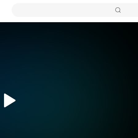
자동화질
원본화질