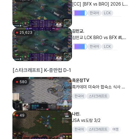
[CC] [BFX vs BRO] 2026 LC
K 정규 시즌
Drops
한국어
LCK
리그오브레전드
20260807
BFX
BRO
김민교.
25,623
김민교 LCK BRO vs BFX #Lck
WatchParty
Drops
한국어
LCK
리그오브레전드
LoL멸망전
결승전
김민교
[스타크래프트] K-중만컵 D-1
흑운장TV
580
흑카데미 미숙아 합숙소 식사 후
집중마크
한국어
스타크래프트
나린.
49
JSA vs도랑 3/2
한국어
스타크래프트
여캠
신입
스타
저그
JSA