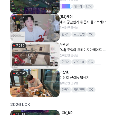
Drops
한국어
LCK
리그오브레전드
LoL멸망전
[BJ]케이
결승전
김민교
18,358
케이 궁금한거 뭐든지 물어보세요
참여인원 급상승
한국어
토크/캠방
CC
우왁굳
7,289
9시) 추억의 크레이지아케이드 -
이세돌 합방
참여인원 급상승
한국어
VRChat
CC
우왁굳
게임
버츄얼
VR챗
이상호
고멤
6,750
이상호 신길동 밥묵기
참여인원 급상승
한국어
먹방/쿡방
CC
이상호
lol
2026 LCK
LCK_KR
11,518