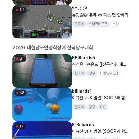
박듀듀:P
111
뉴캣슬😺 듀듀 vs 다츠 맵 한바퀴
한국어
스타크래프트
스타
프로토스
뉴캣슬
3티어
기뉴다
2026 대한당구연맹회장배 전국당구대회
KBilliards5
91
김건윤 : 송윤도 [[전문선수_캐롬]
SOOP과 함께 하는 2026 대한
한국어
당구
대한당구연맹
당구연맹회장배 전국당구대회 일
대한당구연맹회장배
전국당구대회
반부(남) 개인전 8강]
양구
billiards1
48
이규찬 vs 이범열 [SOOP과 함
께하는 2026 대한당구연맹회장
한국어
당구
CC
배 전국당구대회 캐롬 3쿠션 남자
8강]
K-Billiards
17
이규찬 vs 이범열 [SOOP과 함
께하는 2026 대한당구연맹회장