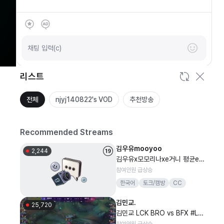
SOOP
안녕하세요
채팅 입력(c)
리스트
전체
njyj140822's VOD
추천방송
Recommended Streams
김우유mooyoo
2,244
김우유x모모리나xe거니 평균e컵
녀들 침대에서 비키니
참여인원 급상승
한국어
토크/캠방
CC
김민교.
25,720
김민교 LCK BRO vs BFX #Lck
WatchParty
참여인원 급상승