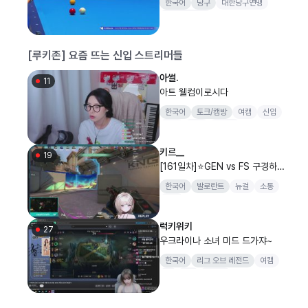
한국어
당구
대한당구연맹
배 전국당구대회 캐롬 3쿠션 남자
전국당구대회
8강]
[루키존] 요즘 뜨는 신입 스트리머들
아썰.
11
아트 웰컴이로시다
한국어
토크/캠방
여캠
신입
게임
맞즐
루키존
키르__
19
[161일차]⭐️GEN vs FS 구경하
기 #VCTWATCHPARTY
한국어
발로란트
뉴걸
소통
노래
럭키위키
27
우크라이나 소녀 미드 드가쟈~
한국어
리그 오브 레전드
여캠
롤
lck
여겜비