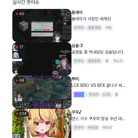
실시간 핫이슈
봄세이
60
봄세이가 사장인 세계선
한국어
종합게임
여캠
한국어
버추얼
심술:3
17
공겜동 중 막내담당 심술입니다.
한국어
발로란트
춤
목소리
여캠
뿌리.
68
LCK BRO VS BFX 끝나구 씨케
이이씀 #lckwatchparty
Drops
한국어
LCK
롤
쿠우♪
234
댄스 가수 쿠우의 방송 주년 데뷔
기념일이야!!! 💛
한국어
버추얼
버츄얼
버튜버
청초
아카이브