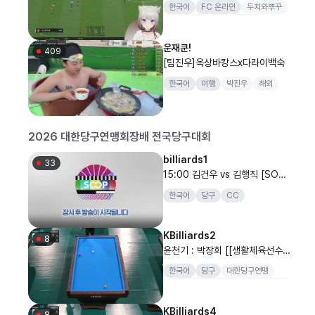
한국어
FC 온라인
두치와뿌꾸
[피파4:FC온라인]
FC온라인
피파
버튜버
어인섬
운재쿤!
409
[팀진우]옥상바캉스x다라이백숙
한국어
여행
박진우
해외
2026 대한당구연맹회장배 전국당구대회
billiards1
33
15:00 김건우 vs 김행직 [SOO
P과 함께하는 2026 대한당구연
한국어
당구
CC
맹회장배 전국당구대회 캐롬 3쿠
션 남자 16강]
KBilliards2
8
윤천기 : 박장희 [[생활체육선수_
캐롬 마스터즈] SOOP과 함께 하
한국어
당구
대한당구연맹
는 2026 대한당구연맹회장배 전
대한당구연맹회장배
전국당구대회
국당구대회 마스터즈 32강..
양구
KBilliards4
8