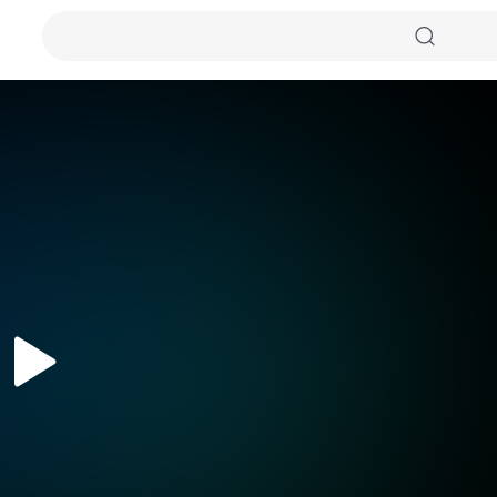
자동화질
원본화질