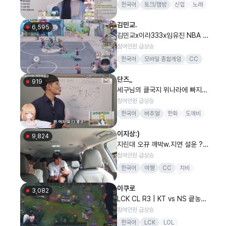
한국어
토크/캠방
신입
노래
댄스
소통
김민교.
6,595
김민교x이라333x임유진 NBA 덩
크 시티 역대급 농구게임
참여인원 급상승
한국어
모바일 종합게임
CC
리그오브레전드
LoL멸망전
단즈_
결승전
김민교
919
세구님의 클국지 위나라에 빠지게
된다는데.. 과연..?
참여인원 급상승
한국어
버추얼
한화
도깨비
1440p
종합게임
이지상:)
9,824
지린대 오뀨 깨박w.지연 설윤 ??
2명
참여인원 급상승
한국어
여행
CC
치비
임가영
덕이형
백다연
이쿠로
지긴어게인
3,082
LCK CL R3 | KT vs NS 킅농전
#LCKCLWATCHPARTY
참여인원 급상승
한국어
LCK
LOL