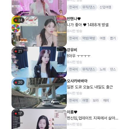
한국어
뮤직/댄스
신입여캠
소통
댄스
노래
반핸나♥
댄동단장태우
24
니가 좋아 ♥ 1488개 방셀
유사한 방송
한국어
먹방/쿡방
여캠
뽑기
역팬
방셀
걍유비
21
!!아우 ㅜㅜㅜㅜ
유사한 방송
한국어
뮤직/댄스
노래
댄스
피아노
리액션
여행
오사카바바아
20
일본 도쿄 오늘도 내일도 출근
유사한 방송
한국어
여행
보라
해외
일본
도쿄
이룸♥
17
찐신입,업데이트 지옥에서 살아돌
아온..
유사한 방송