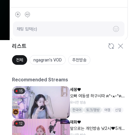
SOOP
안녕하세요
채팅 입력(c)
리스트
전체
ngagran's VOD
추천방송
Recommended Streams
세봉♥
15
오빠 여동생 하구시따 ฅ^•ﻌ•^ฅ 1
0개 팬가입 퀵뷰플러스
유사한 방송
한국어
토크/캠방
여캠
신입
먹방
귀인
큰손
재화♥
12
앞으로는 개인방송 낮2시❤️5개
이상 팬갑시 퀵뷰❤️ #댄동
유사한 방송