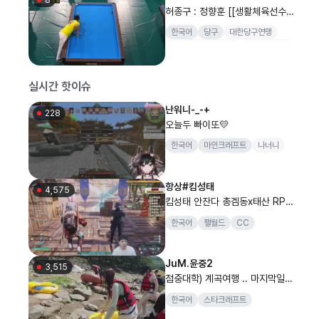
허종구 : 정향훈 [[생활체육선수_
캐롬 마스터즈] SOOP과 함께 하
한국어
당구
대한당구연맹
는 2026 대한당구연맹회장배 전
대한당구연맹회장배
전국당구대회
국당구대회 마스터즈 32강..
양구
실시간 핫이슈
난워니-_-+
228
오늘두 빠이또💛
한국어
마인크래프트
나너니
꾸한성
기린
KRX
항상#킴성태
4,575
킴성태 안잔다 총겜동x태산 RPG
담비월드(팰월드)
한국어
팰월드
CC
JuM.윤중2
3,515
점중대학) 계곡여행 .. 마지막일것
인가..
한국어
스타크래프트