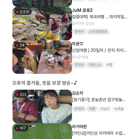
리그오브레전드
미드
LCKCL
JuM.윤중2
3,515
점중대학) 계곡여행 .. 마지막일것
인가..
참여인원 급상승
한국어
스타크래프트
차윤♡
34
신입여캠 ) 20일차 / 전직 치어리
더 / 가죽공방
유사한 방송
한국어
피트니스
여캠
치어리더
소통
신입
오후의 즐거움, 웃음 보장 방송~♪
김순지
322
[옹기종기] 촌놈촌년 압구정놀러
왔는데.머해야대요
한국어
여행
기뉴다
뉴캣슬
라거머핀
197
[어인섬]어인섬 아카데미 수업들
어갑니다w.표밤,레랑,밍챠,코이