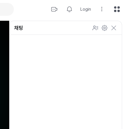
Login
채팅
설정
이모티콘 표시 방법
개인 설정
방송 관리
채팅 관리
등급 상세설정
채팅 참여 인원
이모티콘 보기
닉네임 변경
이모티콘 표시 방법
이모티콘
이모티콘 움직이기
내 열혈팬 입장 표시하기
개인 설정
채팅 저속모드
적용
OGQ 이모티콘 작게보기
참여자 출입 표시
채팅 지우기
팬클럽 (별풍선/애드벌룬)
귓속말 수신 허용
Off
5초
채팅 팝업
10초
20초
30초
60초
10
100
500
팬채팅 색상 사용
채팅 규칙 보기
개
닉네임 랜덤 색상
채팅 크기 설정
초기화
저장
채팅 메시지 정렬