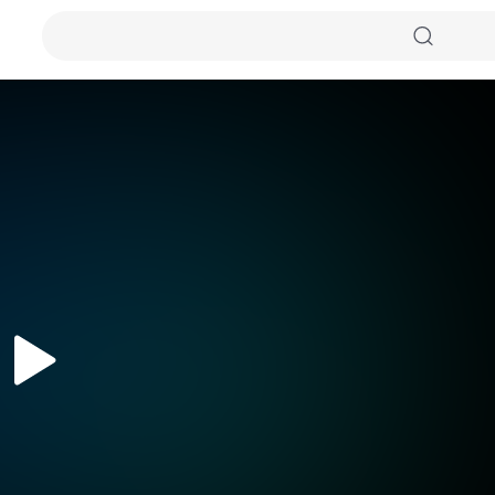
자동화질
원본화질