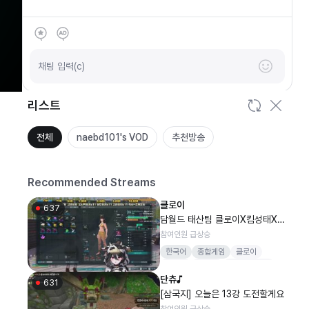
SOOP
안녕하세요
채팅 입력(c)
리스트
전체
naebd101's VOD
추천방송
Recommended Streams
클로이
637
담월드 태산팀 클로이X킴성태X견
자희X김진아X라로시
참여인원 급상승
한국어
종합게임
클로이
WWE
버추얼
마인크래프트
단츄♪
시네티
631
[삼국지] 오늘은 13강 도전할게요
참여인원 급상승