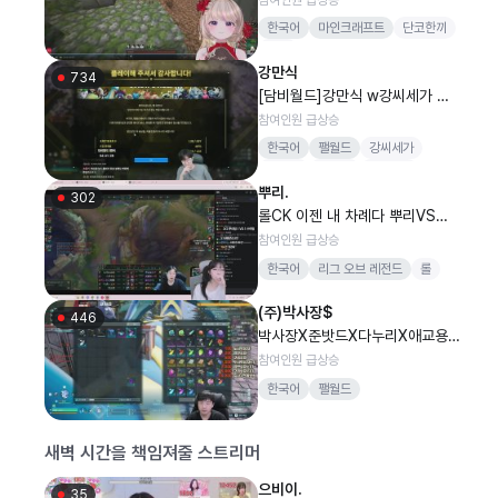
한국어
마인크래프트
단코한끼
버컴
강만식
734
[담비월드]강만식 w강씨세가 마
늘 정와
참여인원 급상승
한국어
팰월드
강씨세가
총겜동
진드기
1440p
뿌리.
머리퍼리
302
롤CK 이젠 내 차례다 뿌리VS안
녕수야
참여인원 급상승
한국어
리그 오브 레전드
롤
(주)박사장$
446
박사장X준밧드X다누리X애교용X
마리별 담비월드 ^^ 팰의신 ^^
참여인원 급상승
한국어
팰월드
새벽 시간을 책임져줄 스트리머
으비이.
35