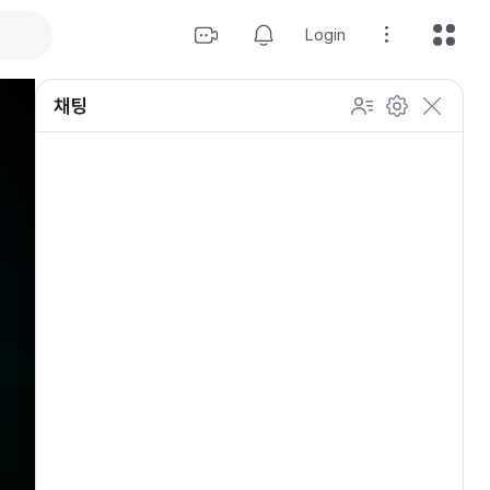
Login
채팅
설정
이모티콘 표시 방법
개인 설정
방송 관리
채팅 관리
등급 상세설정
채팅 참여 인원
이모티콘 보기
닉네임 변경
이모티콘 표시 방법
이모티콘
이모티콘 움직이기
내 열혈팬 입장 표시하기
개인 설정
채팅 저속모드
적용
OGQ 이모티콘 작게보기
참여자 출입 표시
채팅 지우기
팬클럽 (별풍선/애드벌룬)
귓속말 수신 허용
Off
5초
채팅 팝업
10초
20초
30초
60초
10
100
500
팬채팅 색상 사용
채팅 규칙 보기
개
닉네임 랜덤 색상
채팅 크기 설정
초기화
저장
채팅 메시지 정렬