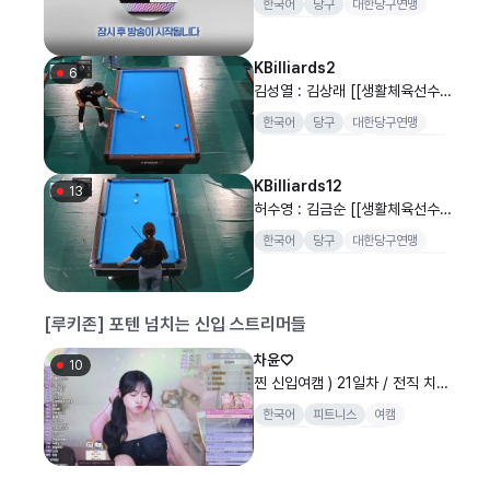
한국어
당구
대한당구연맹
맹회장배 전국당구대회 캐롬 3쿠
전국당구대회
션 남자 결승]
KBilliards2
6
김성열 : 김상래 [[생활체육선수_
캐롬 A,B,C조] SOOP과 함께 하
한국어
당구
대한당구연맹
는 2026 대한당구연맹회장배 전
대한당구연맹회장배
전국당구대회
국당구대회 남자 개인전..
양구
KBilliards12
13
허수영 : 김금순 [[생활체육선수_
포켓 여자 A,B조] SOOP과 함께
한국어
당구
대한당구연맹
하는 2026 대한당구연맹회장배
대한당구연맹회장배
전국당구대회
전국당구대회 여자 개인..
양구
[루키존] 포텐 넘치는 신입 스트리머들
차윤♡
10
찐 신입여캠 ) 21일차 / 전직 치어
리더 / 뽑기 100개 1+1
한국어
피트니스
여캠
치어리더
소통
신입