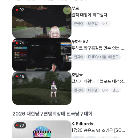
부르
92
일직 대장이 되고싶다..
한국어
버추얼
버컴
버컴퍼니
투하트S2
79
투하트 왓구홍길동 민수 언논 스
배경쟁전 10개팬갑 퀵뷰 배틀그
한국어
PUBG: 배틀그라운드
라운드
배틀그라운드
프로게이머
투하트
호발☆
48
갑자기 마왕님 파블로프 대전쟁
참여합니당 (페이셜은 안됨) [BI
한국어
버추얼
BIP
댄스
P]
노래
랩
2026 대한당구연맹회장배 전국당구대회
K-Billiards
23
17:20 송윤도 vs 조명우 [SOO
P과 함께하는 2026 대한당구연