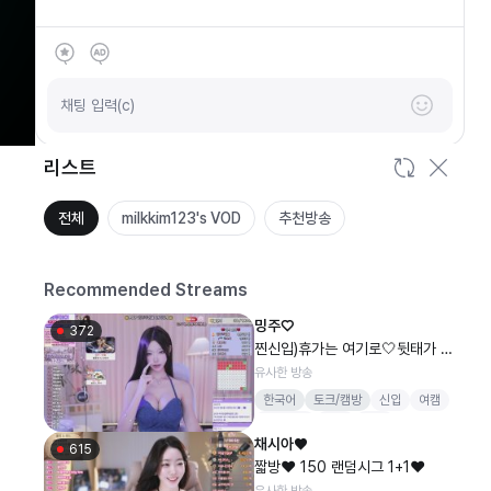
SOOP
안녕하세요
채팅 입력(c)
리스트
전체
milkkim123's VOD
추천방송
Recommended Streams
밍주♡
372
찐신입)휴가는 여기로🤍뒷태가 ㅗ
ㅜㅑ
유사한 방송
한국어
토크/캠방
신입
여캠
신입여캠
청순
섹시
채시아♥
615
짧방❤️ 150 랜덤시그 1+1❤️
유사한 방송