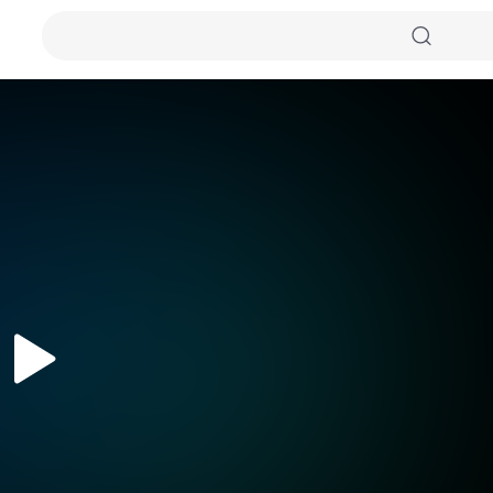
자동화질
원본화질