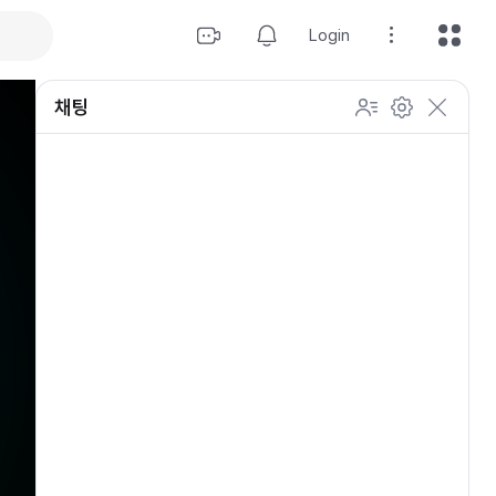
Login
채팅
설정
이모티콘 표시 방법
개인 설정
방송 관리
채팅 관리
등급 상세설정
채팅 참여 인원
이모티콘 보기
닉네임 변경
이모티콘 표시 방법
이모티콘
이모티콘 움직이기
내 열혈팬 입장 표시하기
개인 설정
채팅 저속모드
적용
OGQ 이모티콘 작게보기
참여자 출입 표시
채팅 지우기
팬클럽 (별풍선/애드벌룬)
귓속말 수신 허용
Off
5초
채팅 팝업
10초
20초
30초
60초
10
100
500
팬채팅 색상 사용
채팅 규칙 보기
개
닉네임 랜덤 색상
채팅 크기 설정
초기화
저장
채팅 메시지 정렬