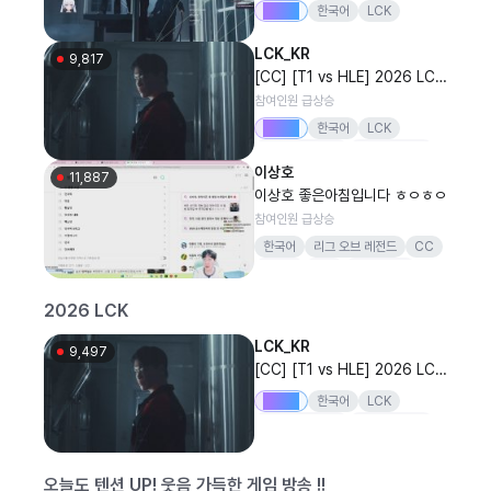
Drops
한국어
LCK
금 500만원)
LCK_KR
9,817
[CC] [T1 vs HLE] 2026 LCK
정규 시즌
참여인원 급상승
Drops
한국어
LCK
리그오브레전드
20260808
이상호
T1
HLE
11,887
이상호 좋은아침입니다 ㅎㅇㅎㅇ
참여인원 급상승
한국어
리그 오브 레전드
CC
여러분
항상
고맙습니다
2026 LCK
LCK_KR
9,497
[CC] [T1 vs HLE] 2026 LCK
정규 시즌
Drops
한국어
LCK
리그오브레전드
20260808
T1
HLE
오늘도 텐션 UP! 웃음 가득한 게임 방송 !!