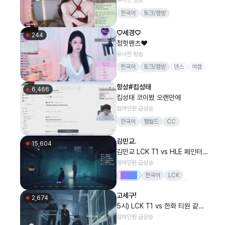
한국어
토크/캠방
♡세경♡
244
청핫팬츠❤️
유사한 방송
한국어
토크/캠방
댄스
여캠
섹시
청순
항상#킴성태
6,466
킴성태 코이봤 오랜만에
참여인원 급상승
한국어
팰월드
CC
김민교.
15,604
김민교 LCK T1 vs HLE 페인터
출격 #LckWatchParty
참여인원 급상승
Drops
한국어
LCK
리그오브레전드
LoL멸망전
고세구!
결승전
김민교
2,674
5시) LCK T1 vs 한화 티원 같이
응원하기! #LckWatchParty /
참여인원 급상승
9시) 스탈존 스트리머 대회!(총상