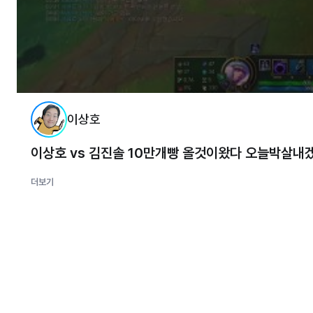
이상호
이상호 vs 김진솔 10만개빵 올것이왔다 오늘박살내
더보기