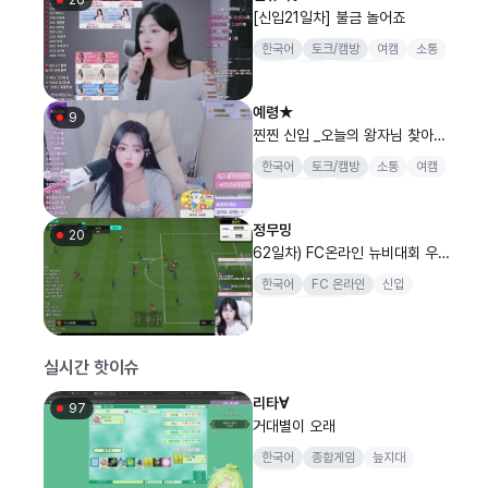
[신입21일차] 불금 놀어죠
한국어
토크/캠방
여캠
소통
신입
일상
토크캠방
예령★
9
찐찐 신입 _오늘의 왕자님 찾아요
ㅠㅠ /한장방셀 120개/팬가입 10
한국어
토크/캠방
소통
여캠
개당 1역팬
신입
댄스
음악
정무밍
20
62일차) FC온라인 뉴비대회 우
승!! [금쪽몬]
한국어
FC 온라인
신입
여캠
종합게임
실시간 핫이슈
리타∀
97
거대별이 오래
한국어
종합게임
늪지대
조적단