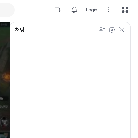
Login
채팅
설정
이모티콘 표시 방법
개인 설정
방송 관리
채팅 관리
등급 상세설정
채팅 참여 인원
이모티콘 보기
닉네임 변경
이모티콘 표시 방법
이모티콘
이모티콘 움직이기
내 열혈팬 입장 표시하기
개인 설정
채팅 저속모드
적용
OGQ 이모티콘 작게보기
참여자 출입 표시
채팅 지우기
팬클럽 (별풍선/애드벌룬)
귓속말 수신 허용
Off
5초
채팅 팝업
10초
20초
30초
60초
10
100
500
팬채팅 색상 사용
채팅 규칙 보기
개
닉네임 랜덤 색상
채팅 크기 설정
초기화
저장
채팅 메시지 정렬