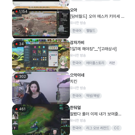
이세계아이돌
비챤
오아
1,154
[담비월드] 오아 에스카 키이세 한
아밍 팰월드2일차
유사한 방송
한국어
팰월드
감자가비
34
1일1메 해야징^__^[고래상사]
유사한 방송
한국어
메이플스토리
레븐
버츄얼
디플러스기아
으악이네
LCKWATCHPARTY
게임
302
치킨
유사한 방송
한국어
먹방/쿡방
한둬얼
461
잘봤다 룰러 이제 내가 보여줄게
경민이형 밸런스
유사한 방송
한국어
리그 오브 레전드
CC
킹스맨