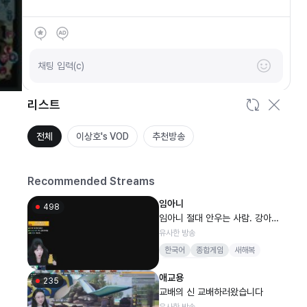
SOOP
안녕하세요
채팅 입력(c)
리스트
전체
이상호's VOD
추천방송
Recommended Streams
임아니
498
임아니 절대 안우는 사람. 강아지
게임 마이리틀퍼피
유사한 방송
한국어
종합게임
새해복
마니바드세요
애교용
235
교배의 신 교배하러왔습니다
유사한 방송