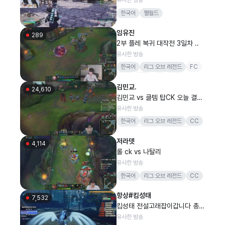
한국어
팰월드
임유진
289
2부 플레 복귀 대작전 3일차 ..
유사한 방송
한국어
리그 오브 레전드
FC
피파
축구
롤
LOL
김민교.
24,610
김민교 vs 클템 탑CK 오늘 결판
냅니다
유사한 방송
한국어
리그 오브 레전드
CC
리그오브레전드
LoL멸망전
저라뎃
결승전
김민교
4,114
롤 ck vs 나탈리
유사한 방송
한국어
리그 오브 레전드
CC
항상#킴성태
7,532
킴성태 전설고래잡이갑니다 총겜
동x태산 RPG 담비월드(팰월드)
유사한 방송