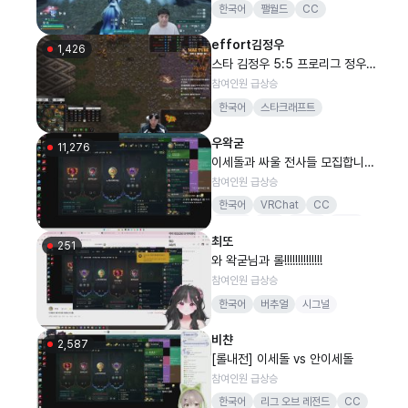
한국어
팰월드
CC
effort김정우
1,426
스타 김정우 5:5 프로리그 정우
기석 병영 홍구 짭제 vs 지성 병구
참여인원 급상승
도멘 일장 윤철
한국어
스타크래프트
우왁굳
11,276
이세돌과 싸울 전사들 모집합니다
(롤)
참여인원 급상승
한국어
VRChat
CC
우왁굳
게임
버츄얼
VR챗
최또
고멤
251
와 왁굳님과 롤!!!!!!!!!!!!!!
참여인원 급상승
한국어
버추얼
시그널
비챤
2,587
[롤내전] 이세돌 vs 안이세돌
참여인원 급상승
한국어
리그 오브 레전드
CC