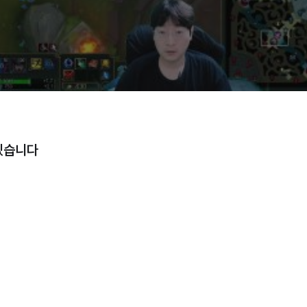
고화질
고화질
고화질
일반화질
저화질
겠습니다
방송정보
1080p