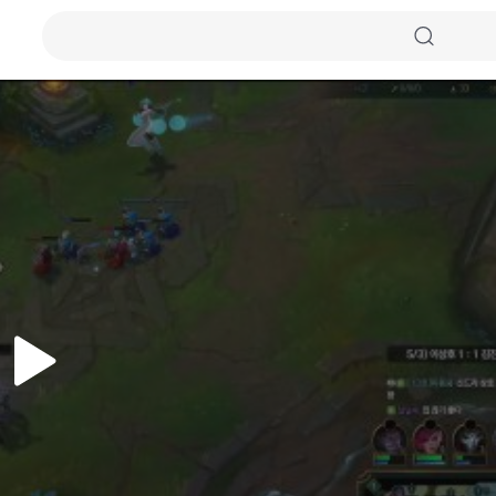
자동화질
원본화질