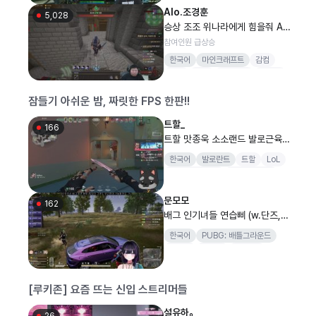
Alo.조경훈
5,028
승상 조조 위나라에게 힘을줘 API
급합니다11
참여인원 급상승
한국어
마인크래프트
감컴
버컴
버인
뻐스시간
감스트
잠들기 아쉬운 밤, 짜릿한 FPS 한판!!
트할_
166
트할 맛종욱 소소랜드 발로근육
키우기
한국어
발로란트
트할
LoL
리그오브레전드
마인크래프트
멸망전
문모모
162
배그 인기녀들 연습삐 (w.단즈,빙
밍,캬앙)
한국어
PUBG: 배틀그라운드
블리즈
버츄얼
1440p
천타버스
브품동
[루키존] 요즘 뜨는 신입 스트리머들
설유하。
26