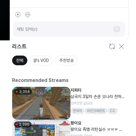
SOOP
안녕하세요
채팅 입력(c)
리스트
전체
ljl's VOD
추천방송
Recommended Streams
지피티
3,354
삼국지 3일차 손권 오나라 천하통
일의 기회는올까
참여인원 급상승
한국어
마인크래프트
CC
지력사무소
감컴퍼니
지피티
팡이요
피트니스
운동
2,396
팡이요 죽맹 리턴실수 ㅠㅠㅠ 하..
메이플
참여인원 급상승