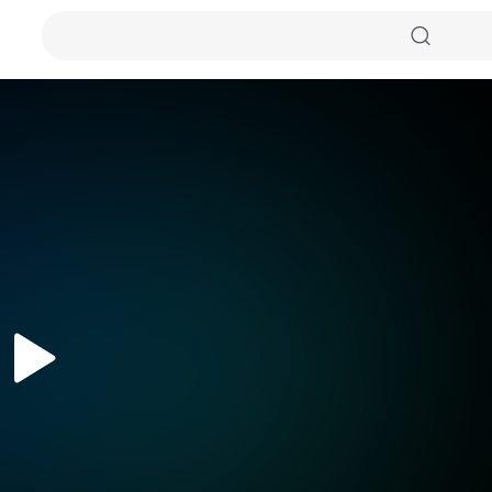
자동화질
원본화질