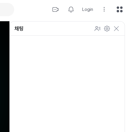
Login
채팅
설정
이모티콘 표시 방법
개인 설정
방송 관리
채팅 관리
등급 상세설정
채팅 참여 인원
이모티콘 보기
닉네임 변경
이모티콘 표시 방법
이모티콘
이모티콘 움직이기
내 열혈팬 입장 표시하기
개인 설정
채팅 저속모드
적용
OGQ 이모티콘 작게보기
참여자 출입 표시
채팅 지우기
팬클럽 (별풍선/애드벌룬)
귓속말 수신 허용
Off
5초
채팅 팝업
10초
20초
30초
60초
10
100
500
팬채팅 색상 사용
채팅 규칙 보기
개
닉네임 랜덤 색상
채팅 크기 설정
초기화
저장
채팅 메시지 정렬