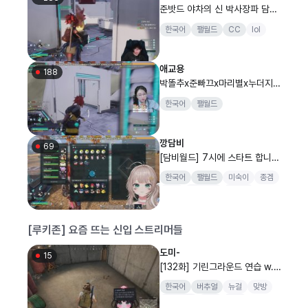
준밧드 야차의 신 박사장파 담비
월드.
한국어
팰월드
CC
lol
애교용
188
박똘추x준빠끄x마리별x누더지x
나 담비월드 고수형님들 꿀팁 알
한국어
팰월드
려주세요
깡담비
69
[담비월드] 7시에 스타트 합니다
요~
한국어
팰월드
미숙이
종겜
배그
강씨세가
버추얼
[루키존] 요즘 뜨는 신입 스트리머들
도미-
15
[132화] 기린그라운드 연습 w.힉
슨x해오x밍가연
한국어
버추얼
뉴걸
맞방
고민상담
소통
맞즐