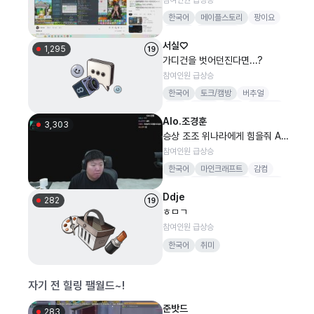
한국어
메이플스토리
팡이요
메이플
넥슨커넥트
서실♡
메이플스토리월드
1,295
가디건을 벗어던진다면...?
참여인원 급상승
한국어
토크/캠방
버추얼
댄스
리액션
여캠
신입여캠
Alo.조경훈
3,303
승상 조조 위나라에게 힘을줘 API
급합니다11
참여인원 급상승
한국어
마인크래프트
감컴
버컴
버인
뻐스시간
감스트
Ddje
282
ㅎㅁㄱ
참여인원 급상승
한국어
취미
자기 전 힐링 팰월드~!
준밧드
283