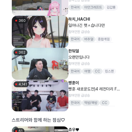
한국어
마인크래프트
김갑룡
버추얼
버컴
여캠
라디오
하치_HACHI
360
일어나긴 햇ㅅ습니다만
참여인원 급상승
한국어
버추얼
종합게임
아이작
신스멀게동
꼬라지
한둬얼
362
오랜만입니다
참여인원 급상승
한국어
여행
CC
킹스맨
빵훈이
4,141
빵훈 새로운도전)4 레전더리 FA
오나요
참여인원 급상승
한국어
먹방/쿡방
CC
씨나인
철구
스타
버빵동
롤
스트리머와 함께 하는 점심♡
츄우♥
61