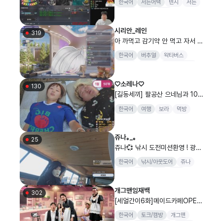
한국어
서든어택
텐시
서든
랭크전
대룰
스나
시리안_레인
319
아 까먹고 감기약 안 먹고 자서 코
막혔습니다
한국어
버추얼
왁타버스
우왁굳
버튜버
고멤아카데미
신스멀게동
♡소레나♡
130
[길동세끼] 팔공산 으네님과 108
배 벌칙 수박한통 ㄱㄱ
한국어
여행
보라
먹방
쥬나｡_｡
25
쥬나💞 낚시 도전미션환영 ! 광어
우럭놀래미농어(참돔)
한국어
낚시/아웃도어
쥬나
스타
배그
여캠
신입
개그맨임재백
302
[세얼간이6화]메이드카페OPEN
_갓쪼x뀨히x이우이[최가네]]
한국어
토크/캠방
개그맨