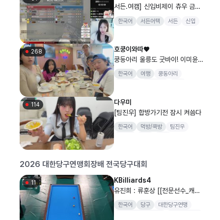
서든.여캠] 신입비제이 츄우 금연
풀어주떼요 [맞방]
한국어
서든어택
서든
신입
호쿵이와따♥
268
쿵동아리 울릉도 굿바이! 이미윤x
김자x갓미소x김웅
한국어
여행
쿵동아리
해외여행
힐링여행
일상
다우미
114
[팀진우] 합방가기전 잠시 켜씀다
한국어
먹방/쿡방
팀진우
박진우
보라
여행
2026 대한당구연맹회장배 전국당구대회
KBilliards4
11
유진희 : 류훈상 [[전문선수_캐롬]
SOOP과 함께 하는 2026 대한
한국어
당구
대한당구연맹
당구연맹회장배 전국당구대회 일
대한당구연맹회장배
전국당구대회
반부(남) 개인전 256강..