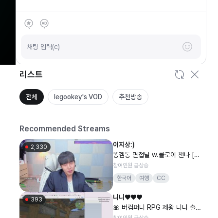
SOOP
안녕하세요
채팅 입력(c)
리스트
전체
legookey's VOD
추천방송
Recommended Streams
이지상:)
2,330
똥겜동 면접날 w.클로이 챈나 [무
수]
참여인원 급상승
한국어
여행
CC
니니♥♥♥
393
🎀 버컴퍼니 RPG 제왕 니니 출격
· 후국지 🎀
참여인원 급상승