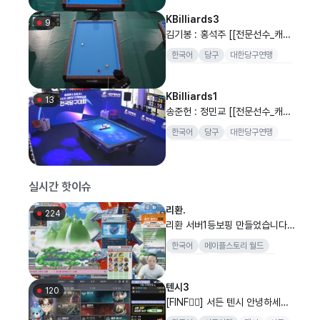
양구
KBilliards3
9
김기봉 : 홍석주 [[전문선수_캐롬]
SOOP과 함께 하는 2026 대한
한국어
당구
대한당구연맹
당구연맹회장배 전국당구대회 일
대한당구연맹회장배
전국당구대회
반부(남) 개인전 256강..
양구
KBilliards1
13
송준헌 : 정민교 [[전문선수_캐롬]
SOOP과 함께 하는 2026 대한
한국어
당구
대한당구연맹
당구연맹회장배 전국당구대회 일
대한당구연맹회장배
전국당구대회
반부(남) 개인전 256강..
양구
실시간 핫이슈
리환.
224
리환 서버1등보핑 만들었습니다
산생형 보보보 저격 실제상황입니
한국어
메이플스토리 월드
다. 메이플플래닛
메이플랜드
메이플
노방종
리환
메이플플래닛
텐시3
120
[FINF🐱‍🐉] 서든 텐시 안녕하세용 :
D