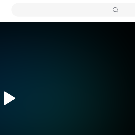
자동화질
원본화질