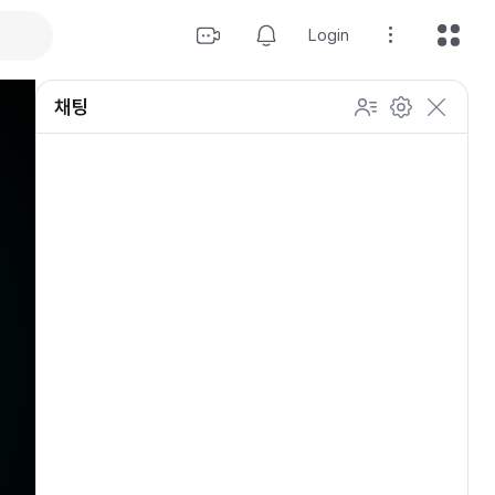
Login
채팅
설정
이모티콘 표시 방법
개인 설정
방송 관리
채팅 관리
등급 상세설정
채팅 참여 인원
이모티콘 보기
닉네임 변경
이모티콘 표시 방법
이모티콘
이모티콘 움직이기
내 열혈팬 입장 표시하기
개인 설정
채팅 저속모드
적용
OGQ 이모티콘 작게보기
참여자 출입 표시
채팅 지우기
팬클럽 (별풍선/애드벌룬)
귓속말 수신 허용
Off
5초
채팅 팝업
10초
20초
30초
60초
10
100
500
팬채팅 색상 사용
채팅 규칙 보기
개
닉네임 랜덤 색상
채팅 크기 설정
초기화
저장
채팅 메시지 정렬