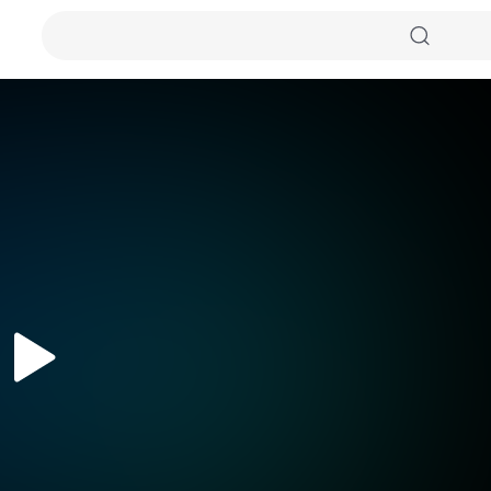
자동화질
원본화질