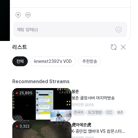
SOOP
안녕하세요
채팅 입력(c)
리스트
전체
knemst2392's VOD
추천방송
Recommended Streams
봉준
25,895
봉준 클창서버 마지막방송
참여인원 급상승
한국어
토크/캠방
CC
봉준
하데스
보라
종겜
무수
虎마예준虎
3,322
K-중만컵 엠비대 VS 캄몬스타즈
개막전 승리를 위하여!
참여인원 급상승