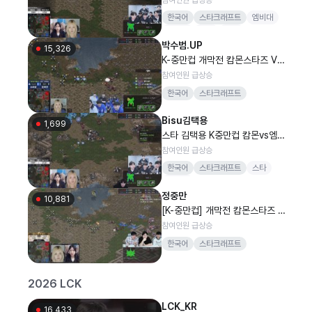
한국어
스타크래프트
엠비대
마예준
엠비
병하
박수범.UP
15,326
K-중만컵 개막전 캄몬스타즈 VS
엠비대 꼭 이기겠습니다!
참여인원 급상승
한국어
스타크래프트
Bisu김택용
1,699
스타 김택용 K중만컵 캄몬vs엠비
대학대전해설^^
참여인원 급상승
한국어
스타크래프트
스타
김택용
정중만
10,881
[K-중만컵] 개막전 캄몬스타즈 소
주양 0vs0 오하얀 엠비대 해설 :
참여인원 급상승
이경민, 이소룡, 정중만
한국어
스타크래프트
2026 LCK
LCK_KR
16,433