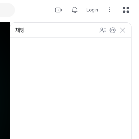
Login
채팅
설정
이모티콘 표시 방법
개인 설정
방송 관리
채팅 관리
등급 상세설정
채팅 참여 인원
이모티콘 보기
닉네임 변경
이모티콘 표시 방법
이모티콘
이모티콘 움직이기
내 열혈팬 입장 표시하기
개인 설정
채팅 저속모드
적용
OGQ 이모티콘 작게보기
참여자 출입 표시
채팅 지우기
팬클럽 (별풍선/애드벌룬)
귓속말 수신 허용
Off
5초
채팅 팝업
10초
20초
30초
60초
10
100
500
팬채팅 색상 사용
채팅 규칙 보기
개
닉네임 랜덤 색상
채팅 크기 설정
초기화
저장
채팅 메시지 정렬