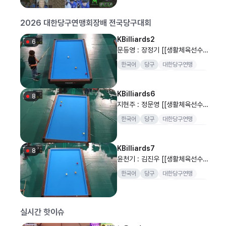
2026 대한당구연맹회장배 전국당구대회
KBilliards2
6
문등영 : 장정기 [[생활체육선수_
캐롬 A,B,C조] SOOP과 함께 하
한국어
당구
대한당구연맹
는 2026 대한당구연맹회장배 전
대한당구연맹회장배
전국당구대회
국당구대회 남자 개인전..
양구
KBilliards6
8
지현주 : 정문영 [[생활체육선수_
캐롬 여자 A,B 조] SOOP과 함
한국어
당구
대한당구연맹
께 하는 2026 대한당구연맹회장
대한당구연맹회장배
전국당구대회
배 전국당구대회 여자 개..
양구
KBilliards7
8
윤천기 : 김진우 [[생활체육선수_
캐롬 A,B,C조] SOOP과 함께 하
한국어
당구
대한당구연맹
는 2026 대한당구연맹회장배 전
대한당구연맹회장배
전국당구대회
국당구대회 남자 개인전..
양구
실시간 핫이슈