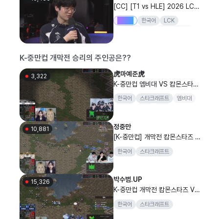
[CC] [T1 vs HLE] 2026 LCK
정규 시즌
Drops
한국어
LCK
리그오브레전드
20260808
T1
HLE
K-중만컵 개막전 승리의 주인공은??
虎마예준虎
3,322
K-중만컵 엠비대 VS 캄몬스타즈
개막전 승리를 위하여!
한국어
스타크래프트
엠비대
마예준
엠비
병하
정중만
10,881
[K-중만컵] 개막전 캄몬스타즈 소
주양 0vs0 오하얀 엠비대 해설 :
한국어
스타크래프트
이경민, 이소룡, 정중만
박수범.UP
15,326
K-중만컵 개막전 캄몬스타즈 VS
엠비대 꼭 이기겠습니다!
한국어
스타크래프트