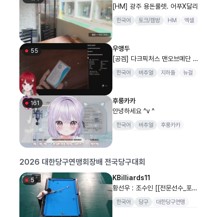
[HM] 광주 용돈룰렛. 어푸X달리
한국어
토크/캠방
HM
엑셀
ASG
스타
우앵두
55
[공겜] 다크픽처스 맨오브메단 합
니다..!
한국어
버추얼
지하돌
뉴걸
신입
공겜
후룽카카
161
안녕하세요 ^v ^
한국어
버추얼
후룽카카
뉴걸
진드기
2026 대한당구연맹회장배 전국당구대회
KBilliards11
5
황선우 : 조수인 [[전문선수_포켓]
SOOP과 함께 하는 2026 대한
한국어
당구
대한당구연맹
당구연맹회장배 전국당구대회 초
대한당구연맹회장배
전국당구대회
등부 결승]