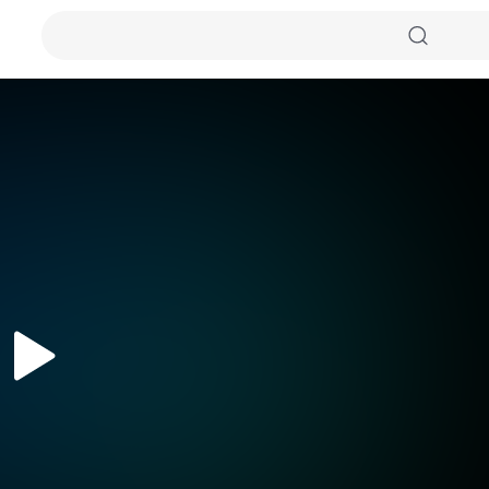
자동화질
원본화질