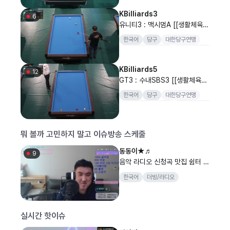
양구
KBilliards3
6
유니티3 : 맥시멈A [[생활체육선
수_캐롬 단체전] SOOP과 함께
한국어
당구
대한당구연맹
하는 2026 대한당구연맹회장배
대한당구연맹회장배
전국당구대회
전국당구대회 단체전 16강..
양구
KBilliards5
12
GT3 : 수내SBS3 [[생활체육선
수_캐롬 단체전] SOOP과 함께
한국어
당구
대한당구연맹
하는 2026 대한당구연맹회장배
대한당구연맹회장배
전국당구대회
전국당구대회 단체전 32..
양구
뭐 볼까 고민하지 말고 이슈방송 스케줄
동동이★♬
9
음악 라디오 신청곡 맛집 쉼터 맞
추 맞즐 ~ ~~
한국어
더빙/라디오
실시간 핫이슈