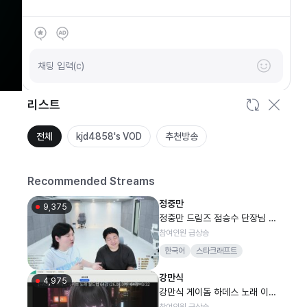
SOOP
안녕하세요
채팅 입력(c)
리스트
전체
kjd4858's VOD
추천방송
Recommended Streams
정중만
9,375
정중만 드림즈 점승수 단장님 불
렀습니다
참여인원 급상승
한국어
스타크래프트
강만식
4,975
강만식 게이돔 하데스 노래 이상
형 월드컵 64강
참여인원 급상승