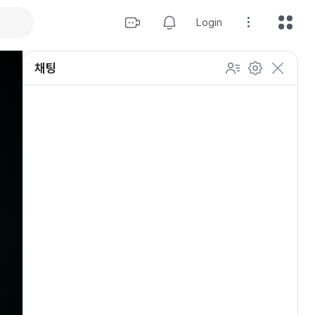
Login
채팅
설정
이모티콘 표시 방법
개인 설정
방송 관리
채팅 관리
등급 상세설정
채팅 참여 인원
이모티콘 보기
닉네임 변경
이모티콘 표시 방법
이모티콘
이모티콘 움직이기
내 열혈팬 입장 표시하기
개인 설정
채팅 저속모드
적용
OGQ 이모티콘 작게보기
참여자 출입 표시
채팅 지우기
팬클럽 (별풍선/애드벌룬)
귓속말 수신 허용
Off
5초
채팅 팝업
10초
20초
30초
60초
10
100
500
팬채팅 색상 사용
채팅 규칙 보기
개
닉네임 랜덤 색상
채팅 크기 설정
초기화
저장
채팅 메시지 정렬