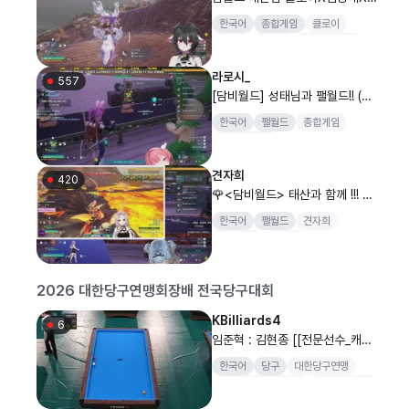
자희X김진아X라로시
한국어
종합게임
클로이
WWE
버추얼
마인크래프트
시네티
라로시_
557
[담비월드] 성태님과 팰월드!! (w.
김진아,견자희,클로이,킴성태)
한국어
팰월드
종합게임
마인크래프트
견자희
420
🌹<담비월드> 태산과 함께 !!! 가
보자ㅏㅏㅏ [고래상사]🌹
한국어
팰월드
견자희
고래상사
버추얼
2026 대한당구연맹회장배 전국당구대회
KBilliards4
6
임준혁 : 김현종 [[전문선수_캐롬]
SOOP과 함께 하는 2026 대한
한국어
당구
대한당구연맹
당구연맹회장배 전국당구대회 일
대한당구연맹회장배
전국당구대회
반부(남) 개인전 32강]
양구