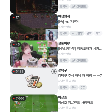
한국어
스타크래프트
야생땃쥐
17
[FA] vs 미진이
유사한 방송
한국어
토크/캠방
음악
저그
스타
신입
8티어
설둥이@
45
[HM:생타부] 정통오빠가 시켜준
장어덮밥 >.<
유사한 방송
한국어
스타크래프트
강덕구
5,182
강덕구 주식 하닉 왜 이럼 ㅡ ㅡ?
참여인원 급상승
한국어
주식
CC
이상호
7,666
이상호 잉글랜드 사랑해요
참여인원 급상승