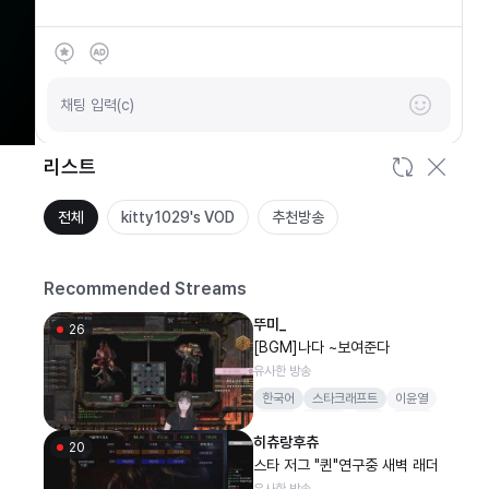
SOOP
안녕하세요
채팅 입력(c)
리스트
전체
kitty1029's VOD
추천방송
Recommended Streams
뚜미_
26
[BGM]나다 ~보여준다
유사한 방송
한국어
스타크래프트
이윤열
bgm
뽀현욱
테란
3티어
히츄랑후츄
20
스타 저그 "퀸"연구중 새벽 래더
유사한 방송