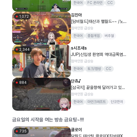
한국어
FC 온라인
CC
여러분
항상
고맙습니다
김진아
1,072
[담비월드]태산과 팰월드~~ /노
방종 +39-40도전이루
참여인원 급상승
한국어
종합게임
버추얼
아이온2
원랜디
팰월드
s시조새s
2,344
JUP)신입생 환영회 역대급폭염
41도에 햇빛으로만 고기 구워먹
참여인원 급상승
기 도전!!!
한국어
토크/캠방
CC
시조새
jsa
jup
단츄♪
884
[삼국지] 끝을향해 달려가고 있는
12강 나
참여인원 급상승
한국어
마인크래프트
단코한끼
버컴
금요일의 시작을 여는 방송 금요팅~!!!
클로이
735
담월드 태산팀 클로이X킴성태X견