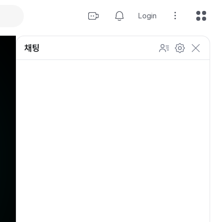
Login
채팅
설정
이모티콘 표시 방법
개인 설정
방송 관리
채팅 관리
등급 상세설정
채팅 참여 인원
이모티콘 보기
닉네임 변경
이모티콘 표시 방법
이모티콘
이모티콘 움직이기
내 열혈팬 입장 표시하기
개인 설정
채팅 저속모드
적용
OGQ 이모티콘 작게보기
참여자 출입 표시
채팅 지우기
팬클럽 (별풍선/애드벌룬)
귓속말 수신 허용
Off
5초
채팅 팝업
10초
20초
30초
60초
10
100
500
팬채팅 색상 사용
채팅 규칙 보기
개
닉네임 랜덤 색상
채팅 크기 설정
초기화
저장
채팅 메시지 정렬