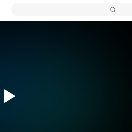
자동화질
원본화질