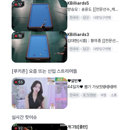
KBilliards5
17
양승모 : 송윤도 [[전문선수_캐롬]
SOOP과 함께 하는 2026 대한
한국어
당구
대한당구연맹
당구연맹회장배 전국당구대회 일
대한당구연맹회장배
전국당구대회
반부(남) 개인전 32강]
양구
KBilliards3
16
김대현(시흥) : 황의종 [[전문선수
_캐롬] SOOP과 함께 하는 202
한국어
당구
대한당구연맹
6 대한당구연맹회장배 전국당구
대한당구연맹회장배
전국당구대회
대회 일반부(남) 개인전 ..
양구
[루키존] 요즘 뜨는 신입 스트리머들
♥설빈♥
55
44일차♥ 뽑기 가보쟛@@@!!!
한국어
토크/캠방
여캠
소통
신입
댄스
신입여캠
실시간 핫이슈
개그팀[졸탄]
92