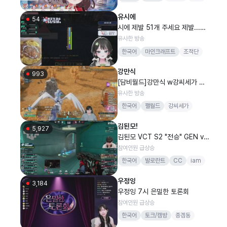
뀨렌즈
유시에
54
시에 제발 51개 주세요 제발...ㅠ
ㅠㅠ두둥투어
유사한 방송
한국어
마인크래프트
조적단
강만식
993
[담비월드]강만식 w강씨세가 마
늘 정와
유사한 방송
한국어
팰월드
강씨세가
총겜동
진드기
1440p
김된모!
머리퍼리
5,927
김된모 VCT S2 "전승" GEN vs
FS / #VCTWATCHPARTY
참여인원 급상승
한국어
발로란트
CC
iam
김된모
우정잉
3,184
우정잉 7시 은밀한 토론회
참여인원 급상승
한국어
토크/캠방
종겜동
도파민