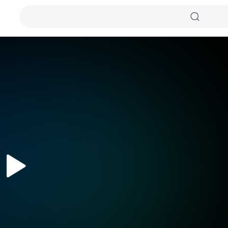
자동화질
원본화질