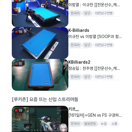
이범열 : 이규찬 [[전문선수_캐롬]
SOOP과 함께 하는 2026 대한
한국어
당구
대한당구연맹
당구연맹회장배 전국당구대회 일
대한당구연맹회장배
전국당구대회
반부(남) 개인전 8강]
양구
K-Billiards
16
이규찬 vs 이범열 [SOOP과 함
께하는 2026 대한당구연맹회장
한국어
당구
대한당구연맹
배 전국당구대회 캐롬 3쿠션 남자
전국당구대회
8강]
KBilliards2
16
정승일 : 천주영 [[전문선수_캐롬]
SOOP과 함께 하는 2026 대한
한국어
당구
대한당구연맹
당구연맹회장배 전국당구대회 일
대한당구연맹회장배
전국당구대회
반부(남) 개인전 8강]
양구
[루키존] 요즘 뜨는 신입 스트리머들
키르__
19
[161일차]⭐️GEN vs FS 구경하
기 #VCTWARCHPARTY
한국어
발로란트
뉴걸
소통
노래