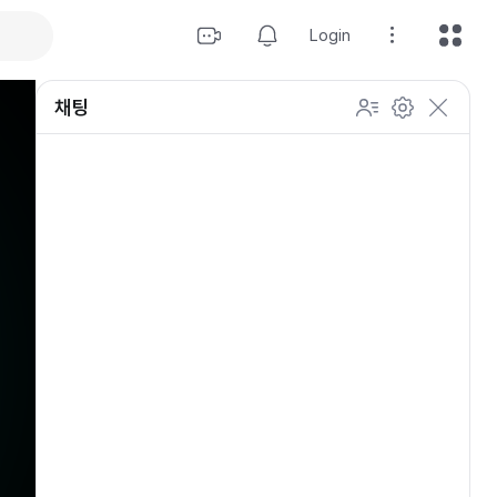
Login
채팅
설정
이모티콘 표시 방법
개인 설정
방송 관리
채팅 관리
등급 상세설정
채팅 참여 인원
이모티콘 보기
닉네임 변경
이모티콘 표시 방법
이모티콘
이모티콘 움직이기
내 열혈팬 입장 표시하기
개인 설정
채팅 저속모드
적용
OGQ 이모티콘 작게보기
참여자 출입 표시
채팅 지우기
팬클럽 (별풍선/애드벌룬)
귓속말 수신 허용
Off
5초
채팅 팝업
10초
20초
30초
60초
10
100
500
팬채팅 색상 사용
채팅 규칙 보기
개
닉네임 랜덤 색상
채팅 크기 설정
초기화
저장
채팅 메시지 정렬