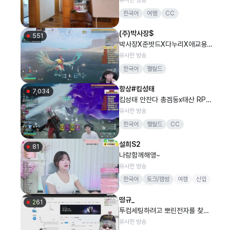
한국어
여행
CC
(주)박사장$
551
박사장X준밧드X다누리X애교용X
마리별 담비월드 ^^ 팰의신 ^^
유사한 방송
한국어
팰월드
항상#킴성태
7,034
킴성태 안잔다 총겜동x태산 RPG
담비월드(팰월드)
유사한 방송
한국어
팰월드
CC
설희S2
81
나랑함께해앵~
유사한 방송
한국어
토크/캠방
여캠
신입
댄스
방셀
소통
떵규_
261
투컴세팅하려고 뽀린전자를 찾아
갔습니다
유사한 방송