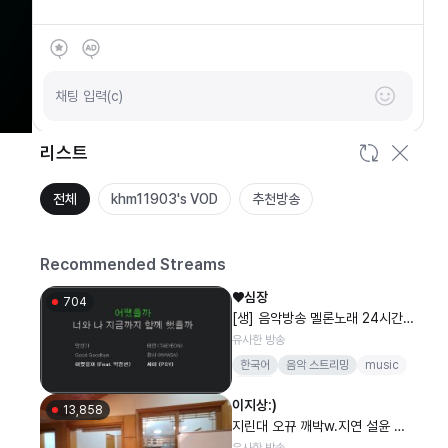
SOOP
안녕하세요
채팅 입력(c)
리스트
전체
khm11903's VOD
추천방송
Recommended Streams
♥심장
704
[생] 음악방송 멜론노래 24시간
발라드명곡차트 가수히트곡인기
유사한 방송
가요 음방최신가요팝송댄스곡라
한국어
음악 스트리밍
music
디오퀵뷰섹시소통신입
song
이지상:)
13,858
지린대 오뀨 깨박w.지연 설윤 해
린 지각
유사한 방송