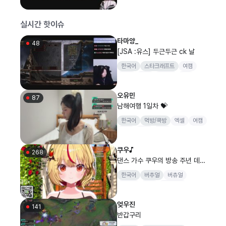
실시간 핫이슈
타마양_
48
[JSA :유스] 두근두근 ck 날
한국어
스타크래프트
여캠
JSA
테란
시조새
jup
오유민
87
남해여행 1일차 💝
한국어
먹방/쿡방
엑셀
여캠
댄스
여행
소통
쿠우♪
268
댄스 가수 쿠우의 방송 주년 데뷔
기념일이야!!! 💛
한국어
버추얼
버츄얼
버튜버
청초
아카이브
숲대표소두
엊우진
141
반갑구리