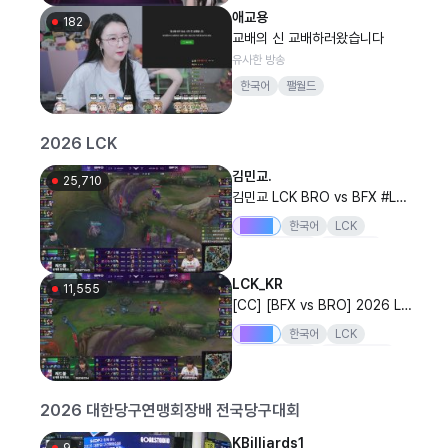
애교용
182
교배의 신 교배하러왔습니다
유사한 방송
한국어
팰월드
2026 LCK
김민교.
25,710
김민교 LCK BRO vs BFX #Lck
WatchParty
Drops
한국어
LCK
리그오브레전드
LoL멸망전
결승전
김민교
LCK_KR
11,555
[CC] [BFX vs BRO] 2026 LC
K 정규 시즌
Drops
한국어
LCK
리그오브레전드
20260807
BFX
BRO
2026 대한당구연맹회장배 전국당구대회
KBilliards1
9