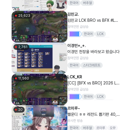
한국어
버추얼
김민교.
25,623
김민교 LCK BRO vs BFX #Lck
WatchParty
참여인원 급상승
Drops
한국어
LCK
리그오브레전드
LoL멸망전
이경민+_+.
결승전
김민교
2,761
이경민 천장을 바라보고 왔습니다
참여인원 급상승
한국어
스타크래프트
하마동아리
LCK_KR
11,560
[CC] [BFX vs BRO] 2026 LC
K 정규 시즌
참여인원 급상승
Drops
한국어
LCK
리그오브레전드
20260807
르미루~
BFX
BRO
20
팰운디 ㅎㅎ 레전드 뽑기판 40,
400
유사한 방송
한국어
버추얼
르미루
오뀨