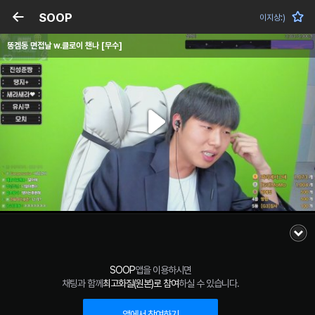
SOOP
이지상:)
똥겜동 면접날 w.클로이 챈나 [무수]
SOOP
앱을 이용하시면
채팅과 함께
최고화질(원본)로 참여
하실 수 있습니다.
앱에서 참여하기