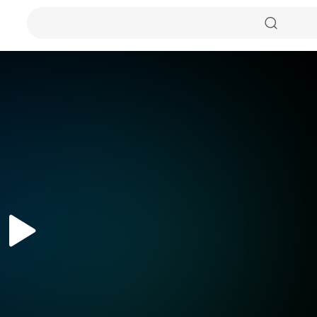
자동화질
원본화질