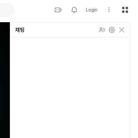
Login
채팅
설정
이모티콘 표시 방법
개인 설정
방송 관리
채팅 관리
등급 상세설정
채팅 참여 인원
이모티콘 보기
닉네임 변경
이모티콘 표시 방법
이모티콘
이모티콘 움직이기
내 열혈팬 입장 표시하기
개인 설정
채팅 저속모드
적용
OGQ 이모티콘 작게보기
참여자 출입 표시
채팅 지우기
팬클럽 (별풍선/애드벌룬)
귓속말 수신 허용
Off
5초
채팅 팝업
10초
20초
30초
60초
10
100
500
팬채팅 색상 사용
채팅 규칙 보기
개
닉네임 랜덤 색상
채팅 크기 설정
초기화
저장
채팅 메시지 정렬