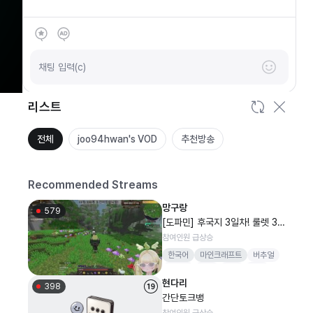
SOOP
안녕하세요
채팅 입력(c)
리스트
전체
joo94hwan's VOD
추천방송
Recommended Streams
망구랑
579
[도파민] 후국지 3일차! 룰렛 33/
330 도전이에 걸어주세요!
참여인원 급상승
한국어
마인크래프트
버추얼
도파민
버컴
감컴
배달
현다리
398
간단토크뱅
참여인원 급상승