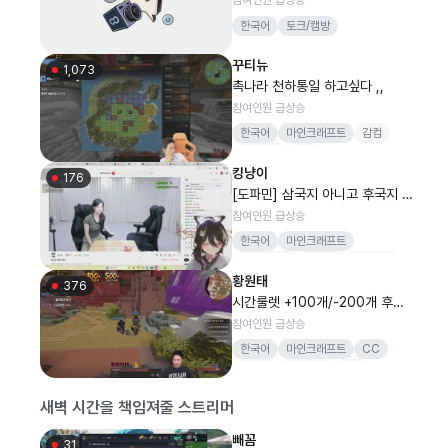
한국어
토크/캠방
꾸티뉴
1,073
촉나라 천하통일 하고싶다 ,,
참여인원 급상승
한국어
마인크래프트
감컴
감컴퍼니
drx
킹냥이
lckwatchparty
꾸한성
176
[도파민] 삼국지 아니고 후국지 촉
나라 ! [버컴]
참여인원 급상승
한국어
마인크래프트
갑자기화냄
시뮬동
버컴퍼니
황원태
감스트
삼국지
376
시간룰렛 +100개/-200개 후국
지 3일차.. 오나라 여몽
참여인원 급상승
한국어
마인크래프트
CC
감스트
감컴퍼니
감컴
포세이돈
원더독
새벽 시간을 책임져줄 스트리머
빼꼼
31