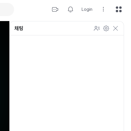
Login
채팅
설정
이모티콘 표시 방법
개인 설정
방송 관리
채팅 관리
등급 상세설정
채팅 참여 인원
이모티콘 보기
닉네임 변경
이모티콘 표시 방법
이모티콘
이모티콘 움직이기
내 열혈팬 입장 표시하기
개인 설정
채팅 저속모드
적용
OGQ 이모티콘 작게보기
참여자 출입 표시
채팅 지우기
팬클럽 (별풍선/애드벌룬)
귓속말 수신 허용
Off
5초
채팅 팝업
10초
20초
30초
60초
10
100
500
팬채팅 색상 사용
채팅 규칙 보기
개
닉네임 랜덤 색상
채팅 크기 설정
초기화
저장
채팅 메시지 정렬