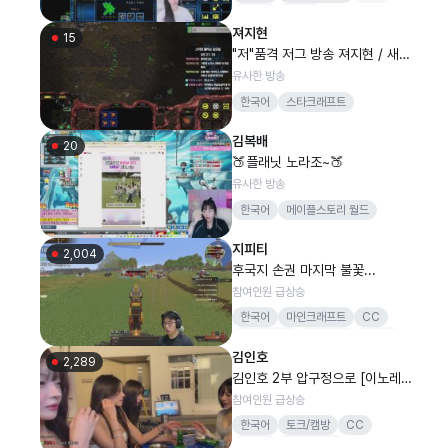
뉴캣슬
기뉴다
져지현
15
"저"품격 저그 방송 져지현 / 새벽
의 저주 : 저그 공부방
유사한 방송
한국어
스타크래프트
김복배
20
🍑플래닛 노라조~🍑
유사한 방송
한국어
메이플스토리 월드
지피티
2,004
후국지 손권 마지막 불꽃...
참여인원 급상승
한국어
마인크래프트
CC
지력사무소
감컴퍼니
지피티
김인호
피트니스
운동
2,289
김인호 2부 압구정으로 [이노레이
블]
참여인원 급상승
한국어
토크/캠방
CC
김인호
이노레이블