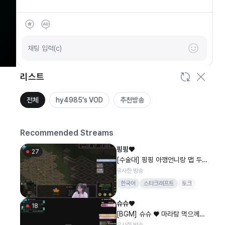
SOOP
안녕하세요
채팅 입력(c)
리스트
전체
hy4985's VOD
추천방송
Recommended Streams
핑핑♥
27
[수술대] 핑핑 아깽언니랑 맵 두번
돌아보긩 !_!
유사한 방송
한국어
스타크래프트
토크
저그
핑핑
수술대
정중만
슈슈♥
18
[BGM] 슈슈 ♥ 마라탕 먹으께
호.. 오늘방셀 1004개
유사한 방송