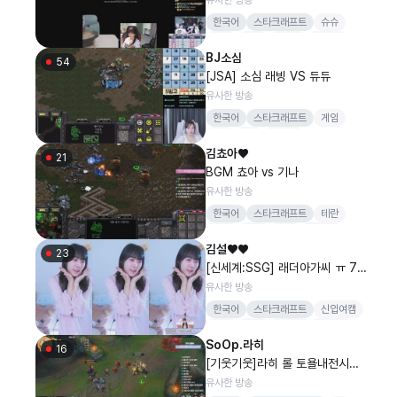
한국어
스타크래프트
슈슈
스타
저그
BGM
뽀현욱
BJ소심
54
[JSA] 소심 래빙 VS 듀듀
유사한 방송
한국어
스타크래프트
게임
jsa
jup
시조새
김쵸아♥
21
BGM 쵸아 vs 기나
유사한 방송
한국어
스타크래프트
테란
먹방
야방
부산
뽀현욱
김설♥♥
23
[신세계:SSG] 래더아가씨 ㅠ 73
개 구해염..
유사한 방송
한국어
스타크래프트
신입여캠
여캠
스타
설영욱
신세계
SoOp.라히
16
[기웃기웃]라히 롤 토욜내전시참
찐막 하드피어리스
유사한 방송