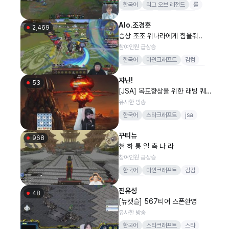
한국어
리그 오브 레전드
롤
스타
쌍디
브희
미쓰리
Alo.조경훈
2,469
승상 조조 위나라에게 힘을줘..
참여인원 급상승
한국어
마인크래프트
감컴
버컴
버인
뻐스시간
감스트
쟈닌!
53
[JSA] 목표향상을 위한 래빙 퀘
사업!!!
유사한 방송
한국어
스타크래프트
jsa
시조새
꾸티뉴
968
천 하 통 일 촉 나 라
참여인원 급상승
한국어
마인크래프트
감컴
감컴퍼니
drx
진유성
lckwatchparty
꾸한성
48
[뉴캣슬] 567티어 스폰환영
유사한 방송
한국어
스타크래프트
스타