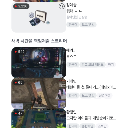
깅예솔
3,226
뒷태 ㄷ.ㄷ
참여인원 급상승
한국어
토크/캠방
새벽 시간을 책임져줄 스트리머
해기_
542
ㅎㅇㄹ
한국어
리그 오브 레전드
해기
YB
리그오브레전드
LOL
기래민
65
배린이들 첫 킬내기...(래민x아뚱x
승아x모이사 vs 공파x네린x예린x
한국어
토크/캠방
신입여캠
반히)
이적생
트위치
쿡방
여행
황정민
47
모자란 아이들과 개방송하기로했
습니다.
한국어
종합게임
조적단