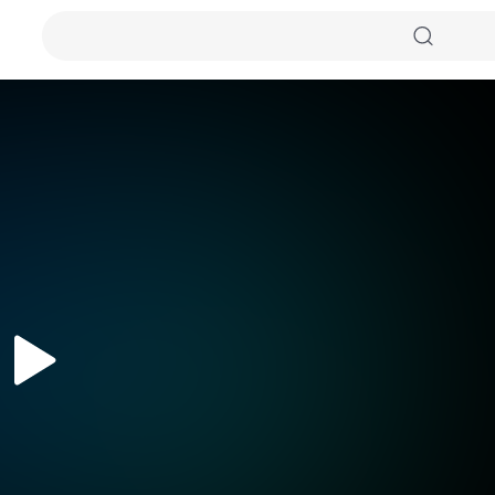
자동화질
원본화질