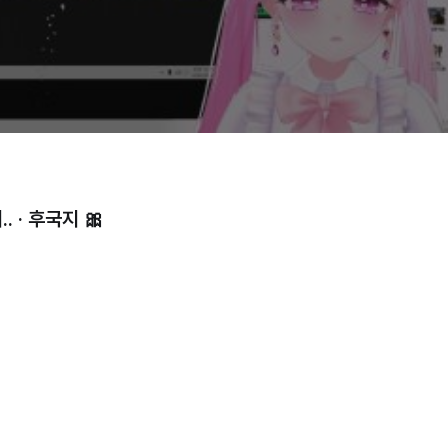
고화질
고화질
고화질
일반화질
저화질
. · 후국지 🎀
방송정보
1440p