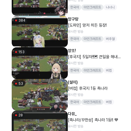
한국어
마인크래프트
나너니
꾸한성
기린
KRX
망구랑
384
[도파민] 망저 히든 등장!
유사한 방송
한국어
마인크래프트
버추얼
도파민
버컴
감컴
배달
앙또!
153
[후국지] 5일차🗺️ 큰일을 해내고
싶은 나😂 [버컴]
유사한 방송
한국어
마인크래프트
버컴
버컴퍼니
(설이)
53
[버컴] 후국지 1등 촉나라
유사한 방송
한국어
마인크래프트
버컴
버컴퍼니
감스트
다뮤_
28
[촉나라/꾸한성] 촉나라 1등!! 💙
유사한 방송