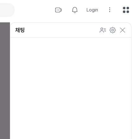
Login
채팅
설정
이모티콘 표시 방법
개인 설정
방송 관리
채팅 관리
등급 상세설정
채팅 참여 인원
이모티콘 보기
닉네임 변경
이모티콘 표시 방법
이모티콘
이모티콘 움직이기
내 열혈팬 입장 표시하기
개인 설정
채팅 저속모드
적용
OGQ 이모티콘 작게보기
참여자 출입 표시
채팅 지우기
팬클럽 (별풍선/애드벌룬)
귓속말 수신 허용
Off
5초
채팅 팝업
10초
20초
30초
60초
10
100
500
팬채팅 색상 사용
채팅 규칙 보기
개
닉네임 랜덤 색상
채팅 크기 설정
초기화
저장
채팅 메시지 정렬