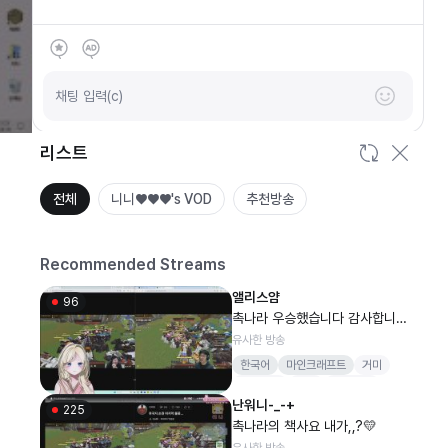
SOOP
안녕하세요
채팅 입력(c)
리스트
전체
니니♥♥♥'s VOD
추천방송
Recommended Streams
앨리스얌
96
촉나라 우승했습니다 감사합니다
💕
유사한 방송
한국어
마인크래프트
거미
혜안져스
버컴
버컴퍼니
난워니-_-+
엘리스얌
225
촉나라의 책사요 내가,,?💛
유사한 방송