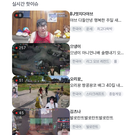
실시간 핫이슈
BJ멋지다야브
8
야브 다들안녕 행복한 주일 새벽
들어와 타로 소통 보실분 오세요
한국어
운세
최고다윽박
무료타로 고민타로 너의운세 띠사
철구형
시조새
범프리카
주 봐줘요 맞추 맞즐쪽지 추천 즐
와꾸대장봉준
찾 와드
으냉이
257
으냉이 아니언니배 솔랭내기 오늘
은 꼭...!
한국어
리그 오브 레전드
롤
배그
스타
오리꿍_
51
오리꿍 짱콩꿍코 배그 40킬 내
기!! ( 입장료 1000/3000)
한국어
스타크래프트
종합게임
종겜비
1440P
김츠나
45
발로란트발로란트발로란트
한국어
발로란트