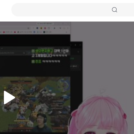
자동화질
원본화질