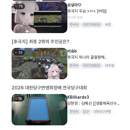
유설아♡
78
후국지 우승 >ㅁ< [버컴]
유사한 방송
한국어
마인크래프트
버컴
종달새
감컴
넥슨커넥트
[후국지] 최종 2위의 주인공은?
비숑b
26
후국지 위나라 끝을향해..
한국어
마인크래프트
버추얼
배틀그라운드
버인
버인협회
2026 대한당구연맹회장배 전국당구대회
KBilliards3
18
강현정 : 김혜선 [[생활체육선수_
캐롬 여자 A,B 조] SOOP과 함
한국어
당구
대한당구연맹
께 하는 2026 대한당구연맹회장
대한당구연맹회장배
전국당구대회
배 전국당구대회 여자 개..
양구