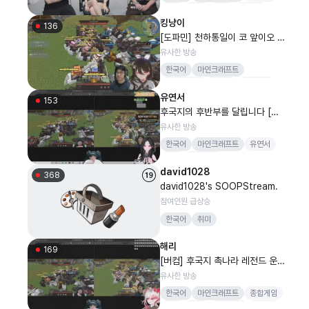
스타
봉준
철구
감스트
킹냥이
136
[도파민] 천하통일이 코 앞이오 후
국지 촉나라 ! [버컴]
유사한 방송
한국어
마인크래프트
갑자기화냄
시뮬동
버컴퍼니
유연서
감스트
삼국지
153
후국지의 후반부를 달립니다 [버
컴]
유사한 방송
한국어
마인크래프트
유연서
버컴
버컴퍼니
david1028
368
david1028's SOOPStream.
참여인원 급상승
한국어
취미
해리
169
[버컴] 후국지 촉나라 레전드 운
없는 영객
유사한 방송
한국어
마인크래프트
종합게임
해리
버컴
버컴퍼니
감스트