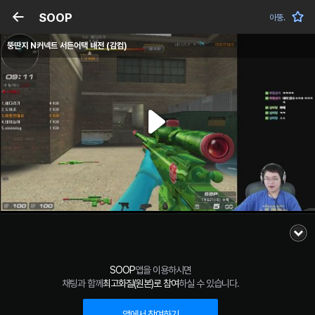
SOOP
아뚱.
뚱딴지 N커넥트 서든어택 내전 (감컴)
SOOP
앱을 이용하시면
채팅과 함께
최고화질(원본)로 참여
하실 수 있습니다.
앱에서 참여하기