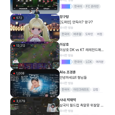
프 [감컴 어인섬] 피파4
Drops
한국어
FC 온라인
어인섬
버츄얼
피파
축구
망구랑
FC온라인
572
[도파민] 만득이? 망구?
유사한 방송
한국어
버추얼
도파민
버컴
감컴
배달
이상호
13,212
이상호 DK vs KT 레레전드매치
#LckWatchparty
유사한 방송
Drops
한국어
LCK
여러분
항상
고맙습니다
Alo.조경훈
1,008
안녕하세요!! 형님들
유사한 방송
한국어
마인크래프트
감컴
버컴
버인
뻐스시간
감스트
사내.박재박
3,079
삼국지 월드컵 촉알못 위잘알 시
점.....감컴퍼니 버블란
유사한 방송