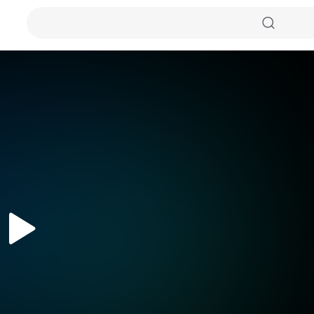
자동화질
원본화질