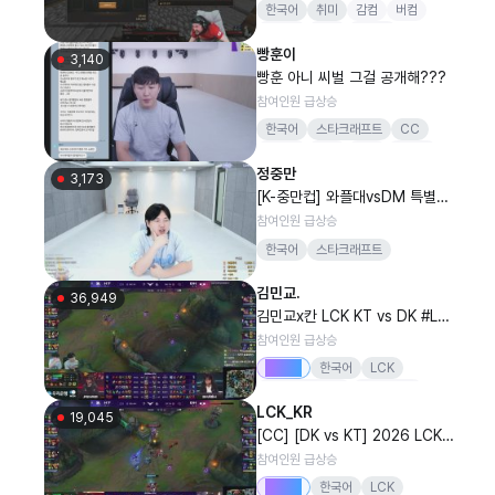
한국어
취미
감컴
버컴
버블란
여캠
감스트
빵훈이
3,140
빵훈 아니 씨벌 그걸 공개해???
참여인원 급상승
한국어
스타크래프트
CC
씨나인
철구
스타
버빵동
정중만
롤
3,173
[K-중만컵] 와플대vsDM 특별해
설 모셨습니다
참여인원 급상승
한국어
스타크래프트
김민교.
36,949
김민교x칸 LCK KT vs DK #Lck
WatchParty
참여인원 급상승
Drops
한국어
LCK
리그오브레전드
LoL멸망전
LCK_KR
결승전
김민교
19,045
[CC] [DK vs KT] 2026 LCK
정규 시즌
참여인원 급상승
Drops
한국어
LCK