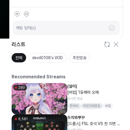
SOOP
안녕하세요
채팅 입력(c)
리스트
전체
devil0108's VOD
추천방송
Recommended Streams
(설이)
290
[버컴] 1등해따 오예
유사한 방송
한국어
마인크래프트
버컴
버컴퍼니
감스트
두치와뿌꾸
6,581
[드롭스] FSL 호석 VS 찬 지면 F
SL 선수 나락갑니다 모두가 스코
유사한 방송