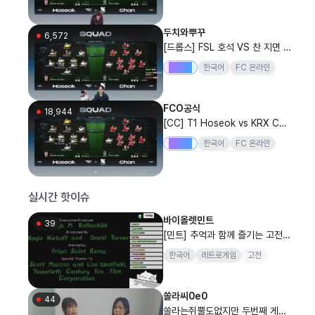
빅윈
bj두치와뿌꾸
FC온라인
인트 드림 [자라섬] 피파4
자라섬
피파4
두치와뿌꾸
6,572
[드롭스] FSL 호석 VS 찬 지면 F
SL 선수 나락갑니다 모두가 스코
Drops
한국어
FC 온라인
프 [감컴 어인섬] 피파4
어인섬
버츄얼
피파
축구
FC온라인
FCO공식
18,944
[CC] T1 Hoseok vs KRX Cha
n | ROUND OF 16 MATCH 1
Drops
한국어
FC 온라인
| 2026 FSL SUMMER | FC 온
FC온라인
FCONLINE
라인
เอฟซีออนไลน์
실시간 핫이슈
바이올렛민트
39
[민트] 추억과 함께 즐기는 고전,
주말을 즐기는 고전게임
한국어
레트로게임
고전
게임
사쇼
퍼즐
추억
쏠라씨0e0
44
쏠라는쥐뿔도없지만 두번째 게스