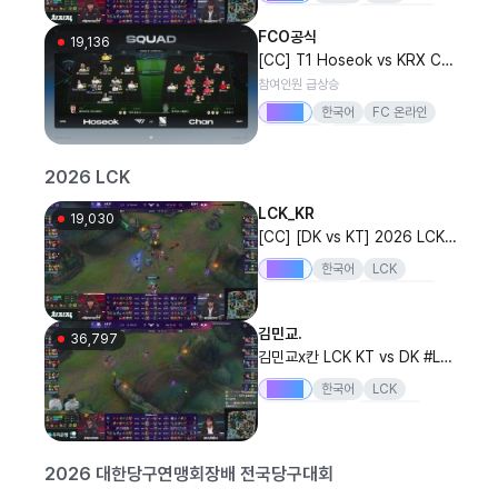
리그오브레전드
20260809
FCO공식
DK
KT
19,136
[CC] T1 Hoseok vs KRX Cha
n | ROUND OF 16 MATCH 1
참여인원 급상승
| 2026 FSL SUMMER | FC 온
Drops
한국어
FC 온라인
라인
FC온라인
FCONLINE
เอฟซีออนไลน์
2026 LCK
LCK_KR
19,030
[CC] [DK vs KT] 2026 LCK
정규 시즌
Drops
한국어
LCK
리그오브레전드
20260809
DK
KT
김민교.
36,797
김민교x칸 LCK KT vs DK #Lck
WatchParty
Drops
한국어
LCK
리그오브레전드
LoL멸망전
결승전
김민교
2026 대한당구연맹회장배 전국당구대회