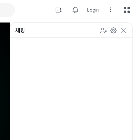
Login
채팅
설정
이모티콘 표시 방법
개인 설정
방송 관리
채팅 관리
등급 상세설정
채팅 참여 인원
이모티콘 보기
닉네임 변경
이모티콘 표시 방법
이모티콘
이모티콘 움직이기
내 열혈팬 입장 표시하기
개인 설정
채팅 저속모드
적용
OGQ 이모티콘 작게보기
참여자 출입 표시
채팅 지우기
팬클럽 (별풍선/애드벌룬)
귓속말 수신 허용
Off
5초
채팅 팝업
10초
20초
30초
60초
10
100
500
팬채팅 색상 사용
채팅 규칙 보기
개
닉네임 랜덤 색상
채팅 크기 설정
초기화
저장
채팅 메시지 정렬