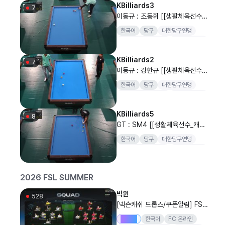
KBilliards3
7
이동규 : 조동휘 [[생활체육선수_
캐롬 단체전] SOOP과 함께 하는
한국어
당구
대한당구연맹
2026 대한당구연맹회장배 전국
대한당구연맹회장배
전국당구대회
당구대회 단체전 결승]
양구
KBilliards2
7
이동규 : 강한규 [[생활체육선수_
캐롬 단체전] SOOP과 함께 하는
한국어
당구
대한당구연맹
2026 대한당구연맹회장배 전국
대한당구연맹회장배
전국당구대회
당구대회 단체전 4강]
양구
KBilliards5
8
GT : SM4 [[생활체육선수_캐롬
단체전] SOOP과 함께 하는 202
한국어
당구
대한당구연맹
6 대한당구연맹회장배 전국당구
대한당구연맹회장배
전국당구대회
대회 단체전 결승]
양구
2026 FSL SUMMER
빅윈
528
[넥슨캐쉬 드롭스/쿠폰알림] FSL
T1 호석 vs KRX 찬 지면탈락. 에
Drops
한국어
FC 온라인
토vs지단 둘중하난 죽어 패스 포