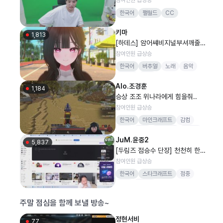
한국어
팰월드
CC
키마
1,813
[하데스] 암어썌비지널부셔깨줄게
오오오오깁미깁미댓깁미깁미댓쯧
참여인원 급상승
쯧쯧쯧
한국어
버추얼
노래
음악
하데스
키마
Alo.조경훈
1,184
승상 조조 위나라에게 힘을줘..
참여인원 급상승
한국어
마인크래프트
감컴
버컴
버인
뻐스시간
감스트
JuM.윤중2
5,837
[두림즈 점승수 단장] 천천히 한걸
음 한걸음..
참여인원 급상승
한국어
스타크래프트
점중
스타
씨나인
주말 점심을 함께 보낼 방송~
정현서비
77