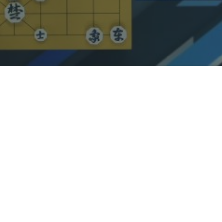
고화질
고화질
고화질
일반화질
저화질
방송정보
1080p