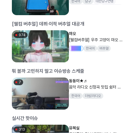
한국어
당구
대한당구연맹
하는 2026 대한당구연맹회장배
대한당구연맹회장배
전국당구대회
전국당구대회 남자 개인..
양구
[웰컴 버추얼] 데뷔·이적 버추얼 대공개
먀오
974
[웰컴버추얼] 우주 고양이 먀오 데
뷔합니다🐾
Drops
한국어
버추얼
한국어
노래
버츄얼
웰컴버추얼
뭐 볼까 고민하지 말고 이슈방송 스케줄
동동이★♬
7
음악 라디오 신청곡 맛집 쉼터 맞
추 맞즐 ~ ~~
한국어
더빙/라디오
실시간 핫이슈
유복실
313