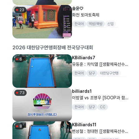
솔윤♡
23
화천 토마토축제
한국어
먹방/쿡방
신입
스포츠
여행
먹방
게임
2026 대한당구연맹회장배 전국당구대회
KBilliards7
6
유동훈 : 차익열 [[생활체육선수_
캐롬 A,B,C조] SOOP과 함께 하
한국어
당구
대한당구연맹
는 2026 대한당구연맹회장배 전
대한당구연맹회장배
전국당구대회
국당구대회 남자 개인전..
양구
billiards1
73
이범열 vs 조명우 [SOOP과 함
께하는 2026 대한당구연맹회장
한국어
당구
CC
배 전국당구대회 캐롬 3쿠션 남자
4강]
KBilliards11
8
변성철 : 정대현 [[생활체육선수_
포켓 남자 A,B조] SOOP과 함께