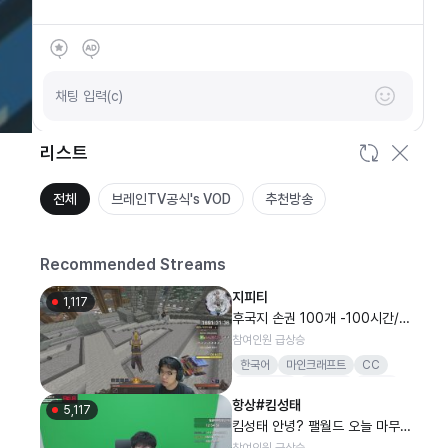
SOOP
안녕하세요
채팅 입력(c)
리스트
전체
브레인TV공식's VOD
추천방송
Recommended Streams
지피티
1,117
후국지 손권 100개 -100시간/5
00개 +200시간 한번만 도와줘
참여인원 급상승
요
한국어
마인크래프트
CC
지력사무소
감컴퍼니
지피티
항상#킴성태
피트니스
운동
5,117
킴성태 안녕? 팰월드 오늘 마무리
갑니다
참여인원 급상승