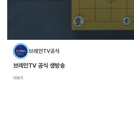
브레인TV공식
브레인TV 공식 생방송
더보기