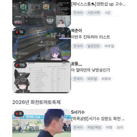
[제닉스스톰🐬]정현섭 up 고수분
모셔요💗
한국어
서든어택
서든
랭크전
남캠
여캠
킴성태
복춘이
19
이번주 진득허이 러스트
한국어
발로란트
버추얼
꿈틀__
116
아 얼마만의 낮방송인가
한국어
버추얼
버튜버
왕꿈틀이
2026년 화천토마토축제
S서기수
9
[먹쿡공방]서기수 강원도 화천 토
마토 축제~배가 고프네요 ..
한국어
먹방/쿡방
여행
보라
먹방
전프로게이머
스타