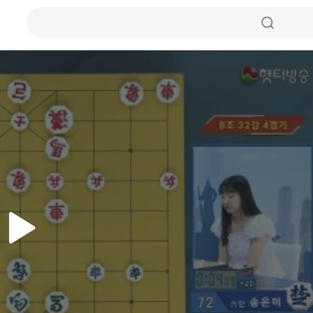
자동화질
원본화질