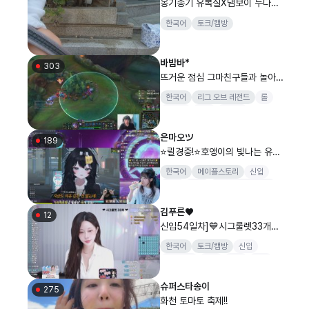
옹기종기 유복실X댐보이 누다를
위한 빵집 오픈런
한국어
토크/캠방
바밤바*
303
뜨거운 점심 그마친구들과 놀아주
기
한국어
리그 오브 레전드
롤
챌린저
원딜
바밤바
은마오ツ
189
⭐️릴경중!⭐️호앵이의 빛나는 유산/
소통/영도/맞즐쪽지
한국어
메이플스토리
신입
여캠
소통
메이플스토리월드
김푸른♥
12
신입54일차]💙시그룰렛33개💙
역팬10프로💙
한국어
토크/캠방
신입
신입여캠
댄스
소통
음방
슈퍼스타송이
275
화천 토마토 축제!!