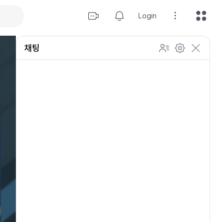
Login
채팅
설정
이모티콘 표시 방법
개인 설정
방송 관리
채팅 관리
등급 상세설정
채팅 참여 인원
이모티콘 보기
닉네임 변경
이모티콘 표시 방법
이모티콘
이모티콘 움직이기
내 열혈팬 입장 표시하기
개인 설정
채팅 저속모드
적용
OGQ 이모티콘 작게보기
참여자 출입 표시
채팅 지우기
팬클럽 (별풍선/애드벌룬)
귓속말 수신 허용
Off
5초
채팅 팝업
10초
20초
30초
60초
10
100
500
팬채팅 색상 사용
채팅 규칙 보기
개
닉네임 랜덤 색상
채팅 크기 설정
초기화
저장
채팅 메시지 정렬