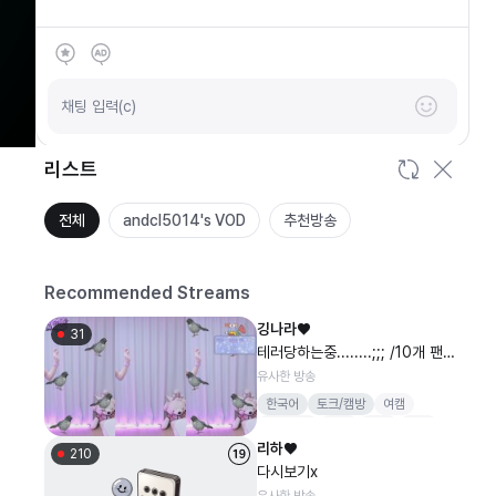
SOOP
안녕하세요
채팅 입력(c)
리스트
전체
andcl5014's VOD
추천방송
Recommended Streams
깅나라♥
31
테러당하는중........;;; /10개 팬가
입 1개 역팬 , 1445 로켓 정성방
유사한 방송
셀
한국어
토크/캠방
여캠
신입여캠
신입
베비
방셀
리하♥
210
다시보기x
유사한 방송