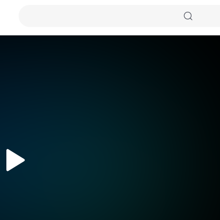
자동화질
원본화질