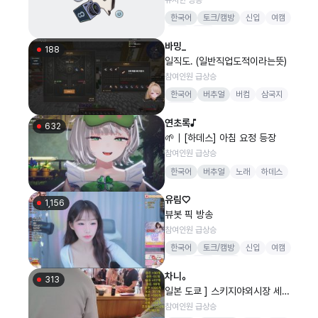
한국어
토크/캠방
신입
여캠
캠방
소통
바밍_
188
일직도. (일반직업도적이라는뜻)
참여인원 급상승
한국어
버추얼
버컴
삼국지
감스트
연초록♪
632
🌱｜[하데스] 아침 요정 등장
참여인원 급상승
한국어
버추얼
노래
하데스
유림♡
1,156
뷰봇 픽 방송
참여인원 급상승
한국어
토크/캠방
신입
여캠
소통
보라
섹시
차니。
313
일본 도쿄 ] 스키지야외시장 세계
최고 먹거리천국
참여인원 급상승