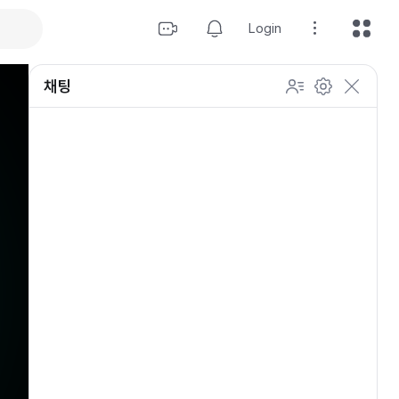
Login
채팅
설정
이모티콘 표시 방법
개인 설정
방송 관리
채팅 관리
등급 상세설정
채팅 참여 인원
이모티콘 보기
닉네임 변경
이모티콘 표시 방법
이모티콘
이모티콘 움직이기
내 열혈팬 입장 표시하기
개인 설정
채팅 저속모드
적용
OGQ 이모티콘 작게보기
참여자 출입 표시
채팅 지우기
팬클럽 (별풍선/애드벌룬)
귓속말 수신 허용
Off
5초
채팅 팝업
10초
20초
30초
60초
10
100
500
팬채팅 색상 사용
채팅 규칙 보기
개
닉네임 랜덤 색상
채팅 크기 설정
초기화
저장
채팅 메시지 정렬