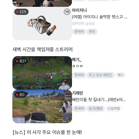
감스트
감컴퍼니
감컴
아이지니
포세이돈
원더독
225
(여캠) 아이지니 술먹방 렛스고 여
캠
참여인원 급상승
한국어
취미
새벽 시간을 책임져줄 스트리머
해기_
821
ㅎㅇㄹ
한국어
리그 오브 레전드
해기
YB
리그오브레전드
LOL
기래민
80
배린이들 첫 킬내기...(래민x아뚱x
승아x모이사 vs 공파x네린x예린x
한국어
토크/캠방
신입여캠
반히)
이적생
트위치
쿡방
여행
[뉴스] 이 시각 주요 이슈를 한 눈에!