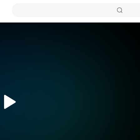
자동화질
원본화질