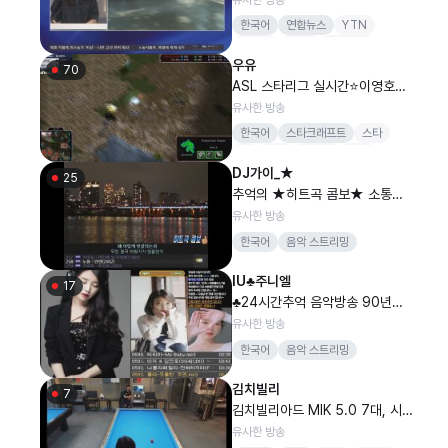
룸시사채널A중국일본북한국경제
한국어
연합뉴스
YTN
팩트TV조선국회코스피코스닥환
JTBC
mbn
비트코인
율주식비트코인실시간공식정치
우유
70
ASL 스타리그 실시간⭐이영호이
제동김택용홍구도재욱김윤중정윤
유사한 방송
종김정우김윤환염보성철구고전게
한국어
스타크래프트
스타
임중계농구배구분석lck공식ytn
롤
뉴스
드롭스
여캠
연합뉴스포일본애니퀵뷰
DJ가이_★
25
추억의 ★히트곡 콤보★ 소통음
악방송 발라드 댄스 OST 싸이월
유사한 방송
드 슈가맨 토토가
한국어
음악 스트리밍
IU♣주니엘
17
♣24시간추억 음악방송 90년도2
천년 발라드 가수 노래 댄스 ost
유사한 방송
가요 클럽리믹스 리메이크 아이유
한국어
음악 스트리밍
라이브 뮤직 퀵뷰
김치빌리
7
김치빌리아드 MIK 5.0 7대, 시비
시디스 4대
유사한 방송