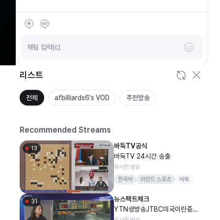
SOOP
안녕하세요
채팅 입력(c)
리스트
전체
afbilliards6's VOD
추천방송
Recommended Streams
바둑TV공식
13
바둑TV 24시간 송출
유사한 방송
한국어
마인드 스포츠
바둑
바둑TV
뉴스팩트체크
31
YTN생방송JTBC미국이란중동
전쟁속보폭염날씨MBN연합뉴스
유사한 방송