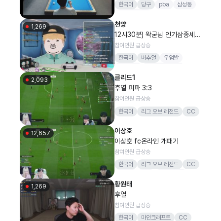
한국어
당구
pba
삼성동
김치빌리아드
천양
1,269
12시30분) 왁굳님 인기삼종세트
조주첨 대기
참여인원 급상승
한국어
버추얼
우엄발
천타버스
갑자기노래부름
클리드1
2,093
후열 피파 3:3
참여인원 급상승
한국어
리그 오브 레전드
CC
이상호
12,657
이상호 fc온라인 개패기
참여인원 급상승
한국어
리그 오브 레전드
CC
여러분
항상
고맙습니다
황원태
1,269
후열
참여인원 급상승
한국어
마인크래프트
CC