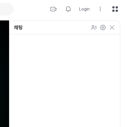
Login
채팅
설정
이모티콘 표시 방법
개인 설정
방송 관리
채팅 관리
등급 상세설정
채팅 참여 인원
이모티콘 보기
닉네임 변경
이모티콘 표시 방법
이모티콘
이모티콘 움직이기
내 열혈팬 입장 표시하기
개인 설정
채팅 저속모드
적용
OGQ 이모티콘 작게보기
참여자 출입 표시
채팅 지우기
팬클럽 (별풍선/애드벌룬)
귓속말 수신 허용
Off
5초
채팅 팝업
10초
20초
30초
60초
10
100
500
팬채팅 색상 사용
채팅 규칙 보기
개
닉네임 랜덤 색상
채팅 크기 설정
초기화
저장
채팅 메시지 정렬