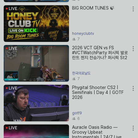
BIG ROOM TUNES 🍃
honeyclubtv
7
2026 VCT GEN vs FS
#VCTWatchParty 퍼시픽 발로
란트 젠지 전승가나? 퍼시픽 St2
한국의로날도
7
Phygital Shooter CS2 |
Semifinals | Day 4 | GOTF
2026
gotf9
6
Auracle Oasis Radio —
Groovy Upbeat
Instrumentals | 24/7 Live