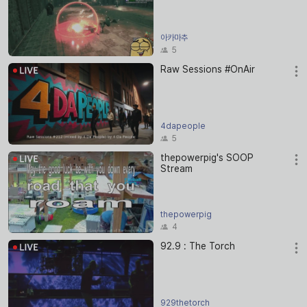
아카마추
5
Raw Sessions #OnAir
4dapeople
5
thepowerpig's SOOP
Stream
thepowerpig
4
92.9 : The Torch
929thetorch