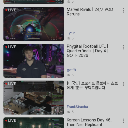
5
Marvel Rivals | 24/7 VOD
Reruns
Tyfur
5
Phygital Football UFL |
Quarterfinals | Day 4 |
GOTF 2026
gotf8
5
【미국인】 프로젝트 좀보이드 초보
에게 '훈수' 부탁드립니다
FrankSiracha
5
Korean Lessons Day 46,
then Nier Replicant