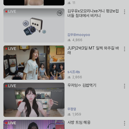
11
김우유x모모리나xe거니 평균e컵
녀들 침대에서 비키니
김우유mooyoo
4,866
JUP)2박3일 MT 일찍 와주길 바
래
s시조새s
2,866
우저잉ㅇ 김밥먹기
우정잉
1,959
사방 트임 헤응