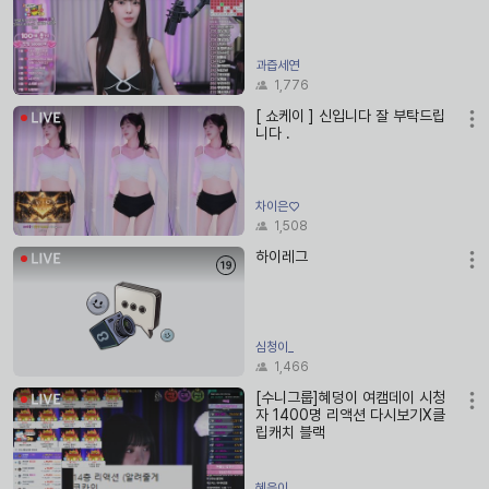
과즙세연
1,776
[ 쇼케이 ] 신입니다 잘 부탁드립
니다 .
차이은♡
1,508
하이레그
심청이_
1,466
[수니그룹]혜덩이 여캠데이 시청
자 1400명 리액션 다시보기X클
립캐치 블랙
혜응이_