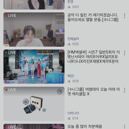
한갱
683
공약 다 밀린 거 얘기하겠습니다.
들어오세요 열혈 분들.[수니그룹]
안예슬띠
665
[HM엑셀부] 시즌7 일반5회차 익
명난사데이 여리X어푸X달리X유
나X다나X리진X재명X채무X문어
혁민!
658
[수니그룹] 여캠데이 오늘 아래 아
옛 캐치클립 X
♡비니♡
614
오늘 좀 많이 차분해욤