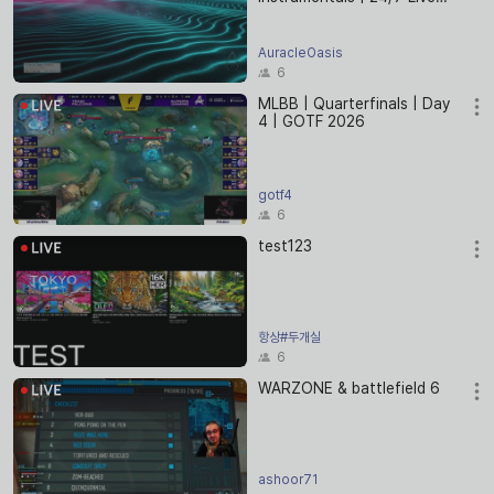
Stream
AuracleOasis
6
MLBB | Quarterfinals | Day
4 | GOTF 2026
gotf4
6
test123
항상#두개실
6
WARZONE & battlefield 6
ashoor71