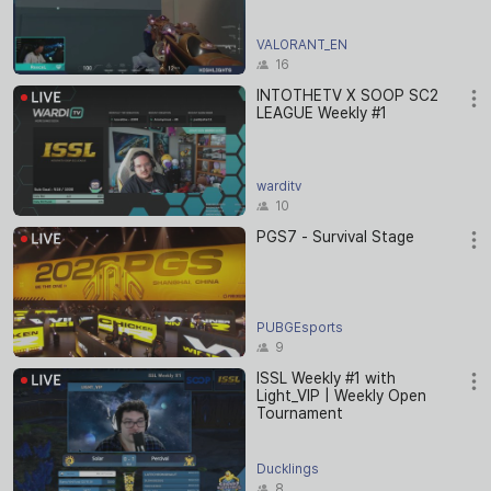
VALORANT_EN
16
INTOTHETV X SOOP SC2
LEAGUE Weekly #1
warditv
10
PGS7 - Survival Stage
PUBGEsports
9
ISSL Weekly #1 with
Light_VIP | Weekly Open
Tournament
Ducklings
8