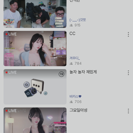
전석탄
(-___-)갓쪼
915
CC
겨우디_
784
놀자 놀자 재밌게
바카스♥
706
그묘일이넹