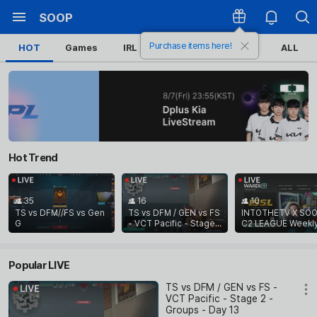
SOOP
Purchase items here!
HOT
Games
IRL
Sports
Esports
ALL
Hot Trend
35
16
10
TS vs DFM//FS vs Gen
TS vs DFM / GEN vs FS
INTOTHETV X SOO
G
- VCT Pacific - Stage
C2 LEAGUE Weekly
2 - Groups - Day 13
Popular LIVE
TS vs DFM / GEN vs FS -
VCT Pacific - Stage 2 -
Groups - Day 13