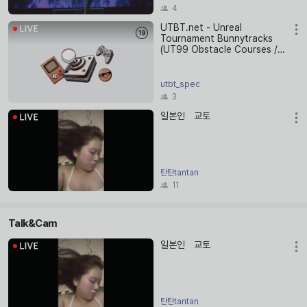
4
UTBT.net - Unreal
Tournament Bunnytracks
(UT99 Obstacle Courses /
Parkour)
utbt_spec
3
일본인 교토
탄탄tantan
11
Talk&Cam
일본인 교토
탄탄tantan