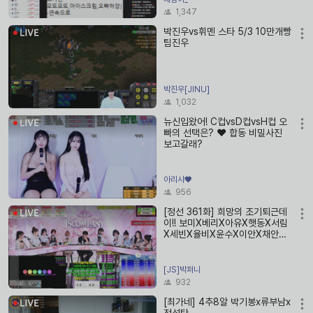
1,347
박진우vs휘멘 스타 5/3 10만개빵
팀진우
박진우[JINU]
1,032
뉴신입왔어! C컵vsD컵vsH컵 오
빠의 선택은? ❤ 합동 비밀사진
보고갈래?
아리샤♥
956
[정선 361화] 희망의 조기퇴근데
이!! 보미X베리X아유X햇동X서림
X세빈X율비X윤수X이안X채안X
지젤X백설X지예X하양X마루X서
윤X빅코
[JS]박퍼니
932
[최가네] 4추8알 박기봉x류부남x